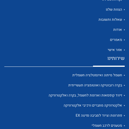
הצוות שלנו
שאלות ותשובות
אודות
לכל מוצרי היצרן
לכל מוצרי היצרן
מאמרים
אזור אישי
שירותינו
חשמל מיתוג ואינסטלציה חשמלית
בקרה רובוטיקה ואוטומציה תעשייתית
זיווד קופסאות וארונות לחשמל, בקרה ואלקטרוניקה
לכל מוצרי היצרן
לכל מוצרי היצרן
אלקטרוניקה מחברים ורכיבי אלקטרוניקה
פתרונות וציוד לסביבה נפיצה EX
מטענים לרכב חשמלי