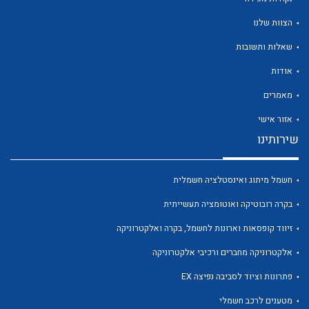
הצוות שלנו
שאלות ותשובות
אודות
לכל מוצרי היצרן
לכל מוצרי היצרן
מאמרים
אזור אישי
שירותינו
חשמל מיתוג ואינסטלציה חשמלית
בקרה רובוטיקה ואוטומציה תעשייתית
זיווד קופסאות וארונות לחשמל, בקרה ואלקטרוניקה
לכל מוצרי היצרן
לכל מוצרי היצרן
אלקטרוניקה מחברים ורכיבי אלקטרוניקה
פתרונות וציוד לסביבה נפיצה EX
מטענים לרכב חשמלי