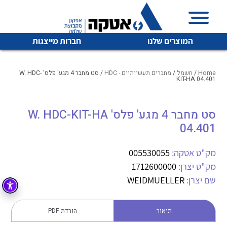
המוצרים שלנו
חברות מייצגות
Home
/
חשמל
/
מחברים תעשייתיים - HDC
/ סט מחבר 4 מגע' פלס' W. HDC-
KIT-HA 04.401
איכות | שרות | זמינות
סט מחבר 4 מגע' פלס' W. HDC-KIT-HA
לכל מוצרי היצרן
לכל מוצרי היצרן
04.401
אטקה בע”מ היא החברה הגדולה והמובילה בישראל בשיווק
והפצה של מוצרי
מיתוג, בקרה , ואינסטלציה חשמלית ופעילה ב7 תחומים:
מק"ט אטקה:
005530055
מק"ט יצרן:
1712600000
חשמל
מיתוג ואינסטלציה חשמלית
שם יצרן:
WEIDMUELLER
בקרה
רובוטיקה ואוטומציה תעשייתית
לכל מוצרי היצרן
לכל מוצרי היצרן
זיווד
תיאור
הורדת PDF
קופסאות וארונות לחשמל, בקרה ואלקטרוניקה