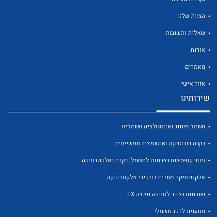
הצוות שלנו
שאלות ותשובות
אודות
לכל מוצרי היצרן
לכל מוצרי היצרן
מאמרים
אזור אישי
שירותינו
חשמל מיתוג ואינסטלציה חשמלית
בקרה רובוטיקה ואוטומציה תעשייתית
זיווד קופסאות וארונות לחשמל, בקרה ואלקטרוניקה
לכל מוצרי היצרן
לכל מוצרי היצרן
אלקטרוניקה מחברים ורכיבי אלקטרוניקה
פתרונות וציוד לסביבה נפיצה EX
מטענים לרכב חשמלי