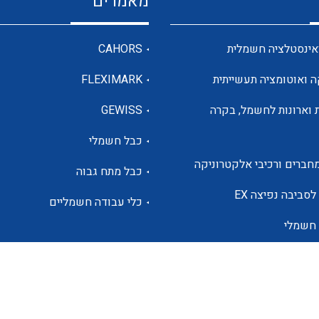
מאמרים
מדי מתח
אינסטלציה חשמלית
CAHORS
ה ואוטומציה תעשייתית
FLEXIMARK
רבי מודדים ומונים
 וארונות לחשמל, בקרה
GEWISS
כבל חשמלי
מתמרי זרם מתח תדר הספק
חברים ורכיבי אלקטרוניקה
כבל מתח גבוה
ותקשורת
לסביבה נפיצה EX
כלי עבודה חשמליים
 חשמלי
מחברים תעשייתיים – HDC
ם הסולארי