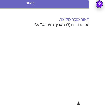
תיאור
בקרה
רובוטיקה ואוטומציה תעשייתית
זיווד
קופסאות וארונות לחשמל, בקרה ואלקטרוניקה
תאור מוצר מקוצר:
סט מחברים (3) מאריך חזיתי SA T4
אלקטרוניקה
מחברים ורכיבי אלקטרוניקה
פתרונות וציוד לסביבה נפיצה EX
מטענים לרכב חשמלי
פתרונות לתחום הסולארי