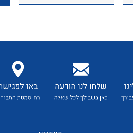
כבלי תקשורת ובקרה
כבלים גמישים
כבלים מיוחדים המיועדים
להתקנות במערכות הסולריות
נו
שלחו לנו הודעה
באו לפגישה
ציוד קוטר 22
בורך
כאן בשבילך לכל שאלה
רח' סמטת התבור 4
ציוד מודולרי