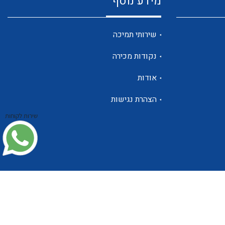
מידע נוסף
שנטים
שירותי תמיכה
נקודות מכירה
ממסרי זליגה
אודות
הצהרת נגישות
שירות לקוחות
צגי מתח ,זרם,תדירות ,וכו
אביזרים ל T7