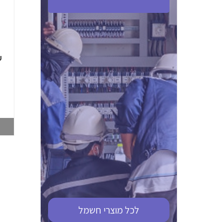
ABB S201M-C 16
ABB MS116-4,0
(2.5-4) הגנת מנוע
10KA מא"ז חד
טרמו מגנטי
קוטבי
002321366
002810095
צפייה במוצר
צפייה במוצר
לכל מוצרי
חשמל