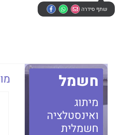
שתף סידרה
חשמל
מוב
מיתוג
ואינסטלציה
חשמלית