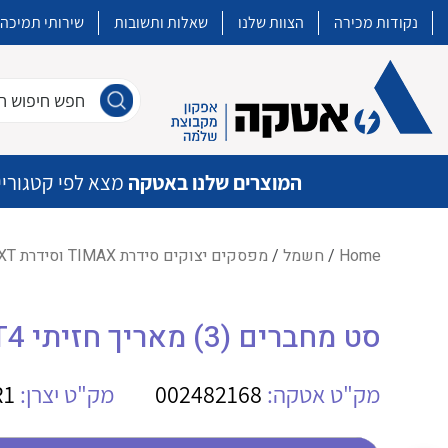
נקודות מכירה
הצוות שלנו
שאלות ותשובות
שירותי תמיכה
חפש חיפוש חו
המוצרים שלנו באטקה
מצא לפי קטגוריי
Home
/
חשמל
/
מפסקים יצוקים סידרת TIMAX וסידרת XT
איכות | שרות | זמינות
סט מחברים (3) מאריך חזיתי SA T4
אטקה בע”מ היא החברה הגדולה והמובילה בישראל בשיווק והפצה של מוצרי
מיתוג, בקרה , ואינסטלציה חשמלית ופעילה ב7 תחומים:
מק"ט אטקה:
002482168
מק"ט יצרן:
R1
חשמל
מיתוג ואינסטלציה חשמלית