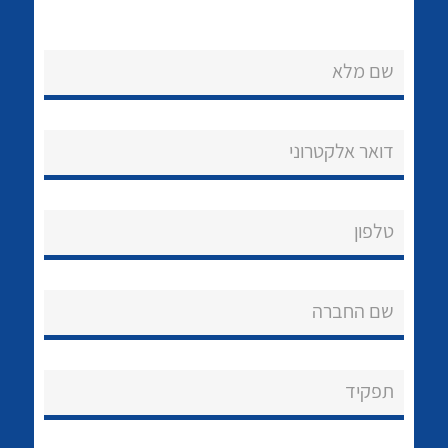
שם מלא
דואר אלקטרוני
נקודות מכירה
הצוות שלנו
לכל מוצרי היצרן
לכל מוצרי היצרן
טלפון
שאלות ותשובות
שם החברה
שירותי תמיכה
אודות
תפקיד
About Ateka Ltd.