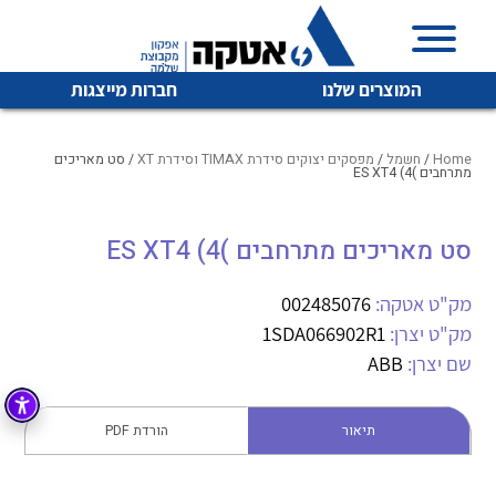
המוצרים שלנו
חברות מייצגות
Home
/
חשמל
/
מפסקים יצוקים סידרת TIMAX וסידרת XT
/ סט מאריכים
מתרחבים )ES XT4 (4
איכות | שרות | זמינות
סט מאריכים מתרחבים )ES XT4 (4
לכל מוצרי היצרן
לכל מוצרי היצרן
אטקה בע”מ היא החברה הגדולה והמובילה בישראל בשיווק
מק"ט אטקה:
002485076
והפצה של מוצרי
מיתוג, בקרה , ואינסטלציה חשמלית ופעילה ב7 תחומים:
מק"ט יצרן:
1SDA066902R1
שם יצרן:
ABB
חשמל
מיתוג ואינסטלציה חשמלית
בקרה
רובוטיקה ואוטומציה תעשייתית
תיאור
הורדת PDF
לכל מוצרי היצרן
לכל מוצרי היצרן
זיווד
קופסאות וארונות לחשמל, בקרה ואלקטרוניקה