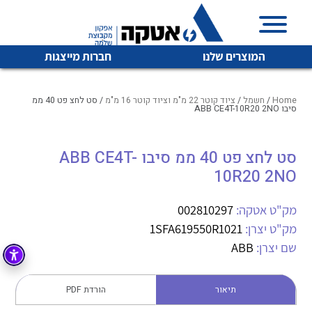
המוצרים שלנו
חברות מייצגות
Home
/
חשמל
/
ציוד קוטר 22 מ"מ וציוד קוטר 16 מ"מ
/ סט לחצ פט 40 ממ
סיבו ABB CE4T-10R20 2NO
איכות | שרות | זמינות
סט לחצ פט 40 ממ סיבו ABB CE4T-
לכל מוצרי היצרן
לכל מוצרי היצרן
10R20 2NO
אטקה בע”מ היא החברה הגדולה והמובילה בישראל בשיווק
והפצה של מוצרי
מיתוג, בקרה , ואינסטלציה חשמלית ופעילה ב7 תחומים:
מק"ט אטקה:
002810297
מק"ט יצרן:
1SFA619550R1021
חשמל
מיתוג ואינסטלציה חשמלית
שם יצרן:
ABB
בקרה
רובוטיקה ואוטומציה תעשייתית
לכל מוצרי היצרן
לכל מוצרי היצרן
זיווד
תיאור
הורדת PDF
קופסאות וארונות לחשמל, בקרה ואלקטרוניקה