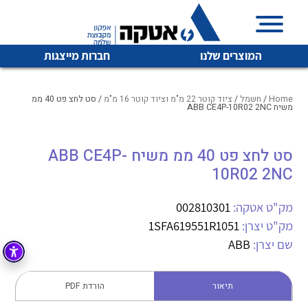
המוצרים שלנו
חברות מייצגות
Home
/
חשמל
/
ציוד קוטר 22 מ"מ וציוד קוטר 16 מ"מ
/ סט לחצ פט 40 ממ
משיח ABB CE4P-10R02 2NC
איכות | שרות | זמינות
סט לחצ פט 40 ממ משיח ABB CE4P-
לכל מוצרי היצרן
לכל מוצרי היצרן
10R02 2NC
אטקה בע”מ היא החברה הגדולה והמובילה בישראל בשיווק
והפצה של מוצרי
מיתוג, בקרה , ואינסטלציה חשמלית ופעילה ב7 תחומים:
מק"ט אטקה:
002810301
מק"ט יצרן:
1SFA619551R1051
חשמל
מיתוג ואינסטלציה חשמלית
שם יצרן:
ABB
בקרה
רובוטיקה ואוטומציה תעשייתית
לכל מוצרי היצרן
לכל מוצרי היצרן
זיווד
תיאור
הורדת PDF
קופסאות וארונות לחשמל, בקרה ואלקטרוניקה