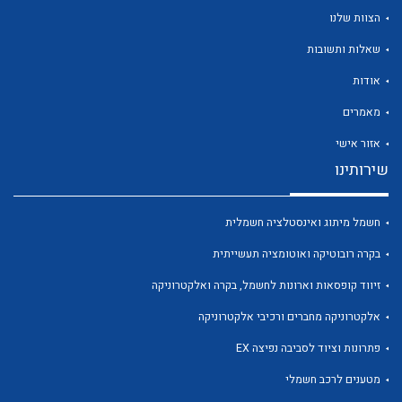
הצוות שלנו
שאלות ותשובות
אודות
לכל מוצרי היצרן
לכל מוצרי היצרן
מאמרים
אזור אישי
שירותינו
חשמל מיתוג ואינסטלציה חשמלית
בקרה רובוטיקה ואוטומציה תעשייתית
זיווד קופסאות וארונות לחשמל, בקרה ואלקטרוניקה
לכל מוצרי היצרן
לכל מוצרי היצרן
אלקטרוניקה מחברים ורכיבי אלקטרוניקה
פתרונות וציוד לסביבה נפיצה EX
מטענים לרכב חשמלי