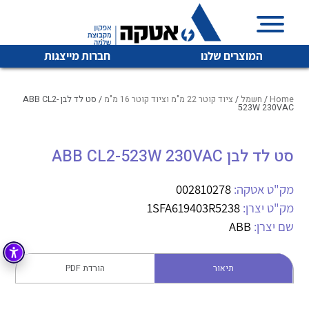
המוצרים שלנו
חברות מייצגות
Home
/
חשמל
/
ציוד קוטר 22 מ"מ וציוד קוטר 16 מ"מ
/ סט לד לבן ABB CL2-
523W 230VAC
איכות | שרות | זמינות
סט לד לבן ABB CL2-523W 230VAC
לכל מוצרי היצרן
לכל מוצרי היצרן
אטקה בע”מ היא החברה הגדולה והמובילה בישראל בשיווק
מק"ט אטקה:
002810278
והפצה של מוצרי
מיתוג, בקרה , ואינסטלציה חשמלית ופעילה ב7 תחומים:
מק"ט יצרן:
1SFA619403R5238
שם יצרן:
ABB
חשמל
מיתוג ואינסטלציה חשמלית
בקרה
רובוטיקה ואוטומציה תעשייתית
תיאור
הורדת PDF
לכל מוצרי היצרן
לכל מוצרי היצרן
זיווד
קופסאות וארונות לחשמל, בקרה ואלקטרוניקה