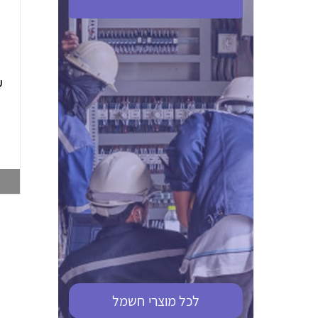
ABB S201M-C 16
ABB MS116-4,0
(2.5-4) הגנת מנוע
10KA מא"ז חד
טרמו מגנטי
קוטבי
002321366
002810095
צפייה במוצר
צפייה במוצר
לכל מוצרי
חשמל