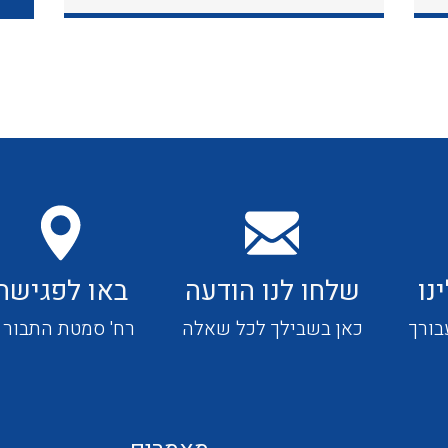
כבלי תקשורת ובקרה
כבלים גמישים
כבלים מיוחדים המיועדים
להתקנות במערכות הסולריות
נו
שלחו לנו הודעה
באו לפגישה
ציוד קוטר 22
בורך
כאן בשבילך לכל שאלה
רח' סמטת התבור 4
ציוד מודולרי