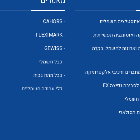
מאמרים
מדי מתח
אינסטלציה חשמלית
CAHORS
ה ואוטומציה תעשייתית
FLEXIMARK
רבי מודדים ומונים
 וארונות לחשמל, בקרה
GEWISS
כבל חשמלי
מתמרי זרם מתח תדר הספק
חברים ורכיבי אלקטרוניקה
כבל מתח גבוה
ותקשורת
לסביבה נפיצה EX
כלי עבודה חשמליים
 חשמלי
מחברים תעשייתיים – HDC
ם הסולארי