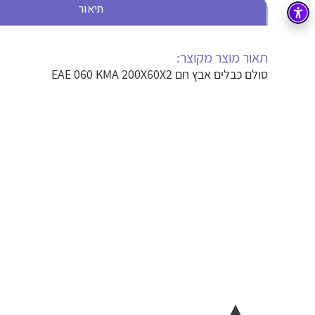
תיאור
בקרה
רובוטיקה ואוטומציה תעשייתית
זיווד
קופסאות וארונות לחשמל, בקרה ואלקטרוניקה
תאור מוצר מקוצר:
סולם כבלים אבץ חם EAE 060 KMA 200X60X2
אלקטרוניקה
מחברים ורכיבי אלקטרוניקה
פתרונות וציוד לסביבה נפיצה EX
מטענים לרכב חשמלי
פתרונות לתחום הסולארי