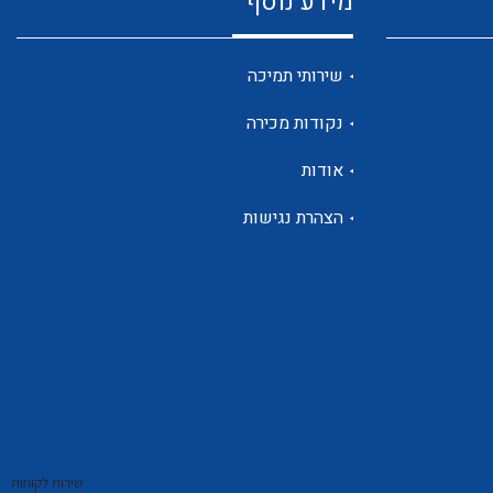
מידע נוסף
שנטים
שירותי תמיכה
נקודות מכירה
ממסרי זליגה
אודות
הצהרת נגישות
צגי מתח ,זרם,תדירות ,וכו
אביזרים ל T7
שירות לקוחות