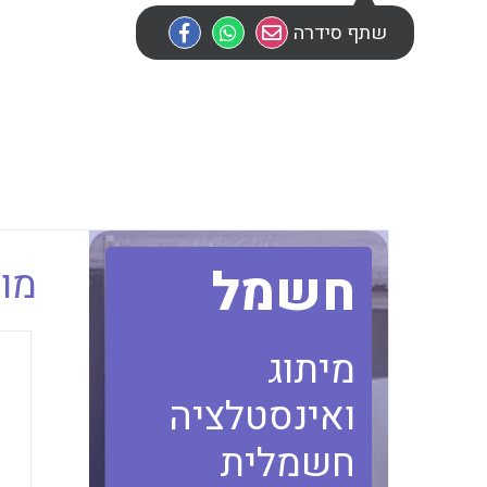
שתף סידרה
חשמל
מוב
מיתוג
ואינסטלציה
חשמלית