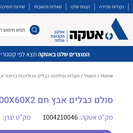
נקודות מכירה
הצוות שלנו
שאלות ותשובות
שירותי תמיכה
חפש חיפוש חו
המוצרים שלנו באטקה
מצא לפי קטגוריי
Home
/
חשמל
/
תעלות וסולמות כבלים מגולוונות בגימור א
איכות | שרות | זמינות
סולם כבלים אבץ חם EAE 060 KMA 200X60X2
אטקה בע”מ היא החברה הגדולה והמובילה בישראל בשיווק והפצה של מוצרי
מיתוג, בקרה , ואינסטלציה חשמלית ופעילה ב7 תחומים:
מק"ט אטקה:
1004210046
מק"ט יצרן:
חשמל
מיתוג ואינסטלציה חשמלית