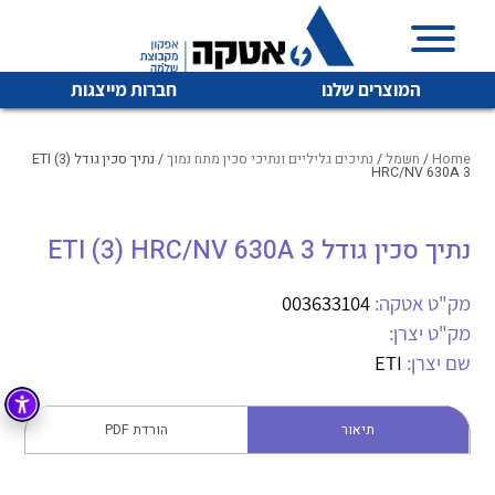
המוצרים שלנו
חברות מייצגות
Home
/
חשמל
/
נתיכים גליליים ונתיכי סכין מתח נמוך
/ נתיך סכין גודל ETI (3)
HRC/NV 630A 3
איכות | שרות | זמינות
נתיך סכין גודל ETI (3) HRC/NV 630A 3
לכל מוצרי היצרן
לכל מוצרי היצרן
אטקה בע”מ היא החברה הגדולה והמובילה בישראל בשיווק
מק"ט אטקה:
003633104
והפצה של מוצרי
מיתוג, בקרה , ואינסטלציה חשמלית ופעילה ב7 תחומים:
מק"ט יצרן:
שם יצרן:
ETI
חשמל
מיתוג ואינסטלציה חשמלית
בקרה
רובוטיקה ואוטומציה תעשייתית
תיאור
הורדת PDF
לכל מוצרי היצרן
לכל מוצרי היצרן
זיווד
קופסאות וארונות לחשמל, בקרה ואלקטרוניקה