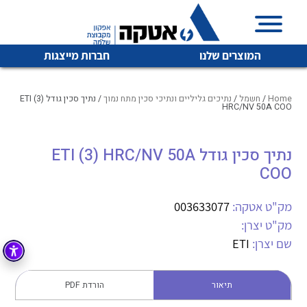
המוצרים שלנו
חברות מייצגות
Home
/
חשמל
/
נתיכים גליליים ונתיכי סכין מתח נמוך
/ נתיך סכין גודל ETI (3)
HRC/NV 50A COO
איכות | שרות | זמינות
נתיך סכין גודל ETI (3) HRC/NV 50A
לכל מוצרי היצרן
לכל מוצרי היצרן
COO
אטקה בע”מ היא החברה הגדולה והמובילה בישראל בשיווק
והפצה של מוצרי
מיתוג, בקרה , ואינסטלציה חשמלית ופעילה ב7 תחומים:
מק"ט אטקה:
003633077
מק"ט יצרן:
חשמל
מיתוג ואינסטלציה חשמלית
שם יצרן:
ETI
בקרה
רובוטיקה ואוטומציה תעשייתית
לכל מוצרי היצרן
לכל מוצרי היצרן
זיווד
תיאור
הורדת PDF
קופסאות וארונות לחשמל, בקרה ואלקטרוניקה