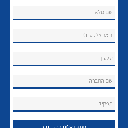
שם מלא
דואר אלקטרוני
נקודות מכירה
טלפון
הצוות שלנו
לכל מוצרי היצרן
לכל מוצרי היצרן
שאלות ותשובות
שם החברה
שירותי תמיכה
אודות
תפקיד
About Ateka Ltd.
צור קשר