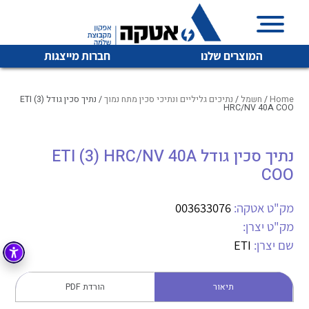
המוצרים שלנו
חברות מייצגות
Home
/
חשמל
/
נתיכים גליליים ונתיכי סכין מתח נמוך
/ נתיך סכין גודל ETI (3)
HRC/NV 40A COO
איכות | שרות | זמינות
נתיך סכין גודל ETI (3) HRC/NV 40A
לכל מוצרי היצרן
לכל מוצרי היצרן
COO
אטקה בע”מ היא החברה הגדולה והמובילה בישראל בשיווק
והפצה של מוצרי
מיתוג, בקרה , ואינסטלציה חשמלית ופעילה ב7 תחומים:
מק"ט אטקה:
003633076
מק"ט יצרן:
חשמל
מיתוג ואינסטלציה חשמלית
שם יצרן:
ETI
בקרה
רובוטיקה ואוטומציה תעשייתית
לכל מוצרי היצרן
לכל מוצרי היצרן
זיווד
תיאור
הורדת PDF
קופסאות וארונות לחשמל, בקרה ואלקטרוניקה