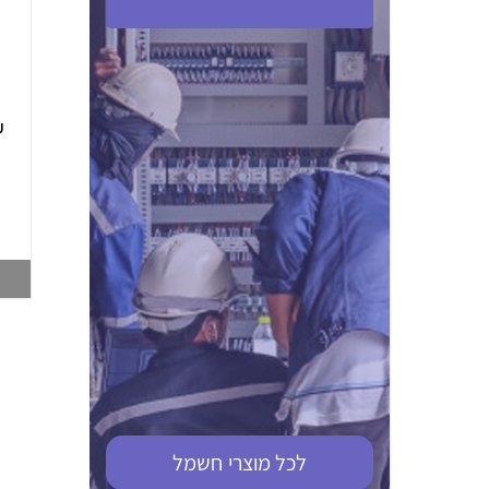
ABB S201M-C 16
ABB MS116-4,0
(2.5-4) הגנת מנוע
10KA מא"ז חד
טרמו מגנטי
קוטבי
002321366
002810095
צפייה במוצר
צפייה במוצר
לכל מוצרי
חשמל