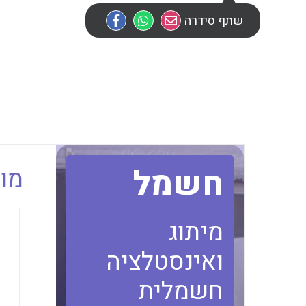
שתף סידרה
חשמל
מוב
מיתוג
ואינסטלציה
חשמלית