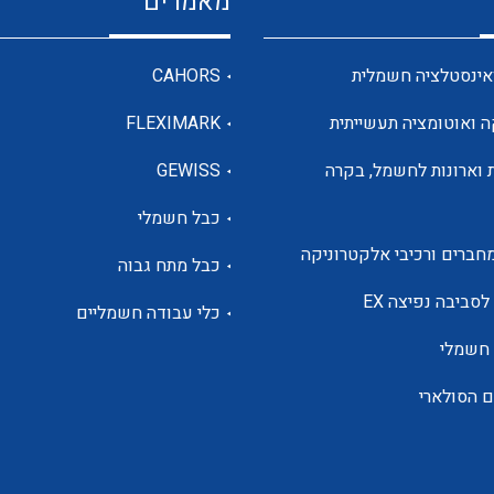
מאמרים
מדי מתח
אינסטלציה חשמלית
CAHORS
ה ואוטומציה תעשייתית
FLEXIMARK
רבי מודדים ומונים
 וארונות לחשמל, בקרה
GEWISS
כבל חשמלי
מתמרי זרם מתח תדר הספק
חברים ורכיבי אלקטרוניקה
כבל מתח גבוה
ותקשורת
לסביבה נפיצה EX
כלי עבודה חשמליים
 חשמלי
מחברים תעשייתיים – HDC
ם הסולארי