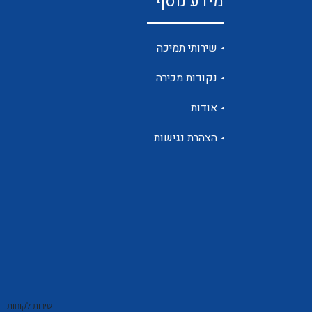
מידע נוסף
שנטים
שירותי תמיכה
נקודות מכירה
ממסרי זליגה
אודות
הצהרת נגישות
צגי מתח ,זרם,תדירות ,וכו
אביזרים ל T7
שירות לקוחות