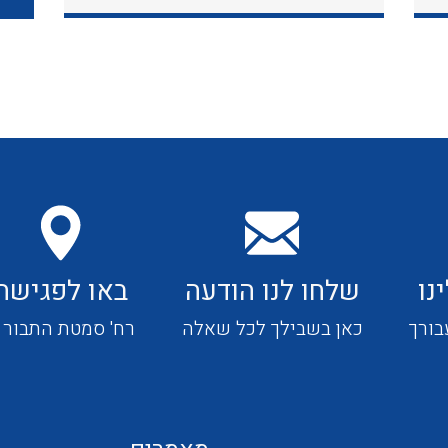
כבלי תקשורת ובקרה
כבלים גמישים
כבלים מיוחדים המיועדים
להתקנות במערכות הסולריות
נו
שלחו לנו הודעה
באו לפגישה
ציוד קוטר 22
בורך
כאן בשבילך לכל שאלה
רח' סמטת התבור 4
ציוד מודולרי