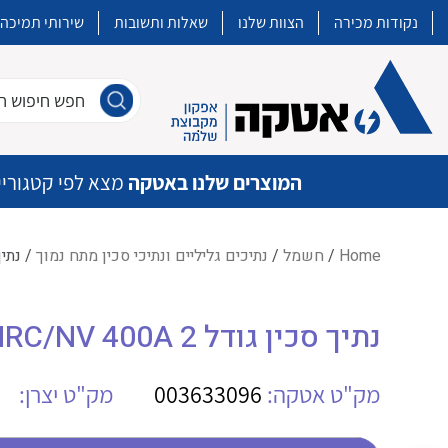
נקודות מכירה
הצוות שלנו
שאלות ותשובות
שירותי תמיכה
חפש חיפוש חו
המוצרים שלנו באטקה
מצא לפי קטגוריי
Home
/
חשמל
/
נתיכים גליליים ונתיכי סכין מתח נמוך
/ נתיך סכין ג
איכות | שרות | זמינות
נתיך סכין גודל ETI (3) HRC/NV 400A 2
אטקה בע”מ היא החברה הגדולה והמובילה בישראל בשיווק והפצה של מוצרי
מיתוג, בקרה , ואינסטלציה חשמלית ופעילה ב7 תחומים:
מק"ט אטקה:
003633096
מק"ט יצרן:
חשמל
מיתוג ואינסטלציה חשמלית