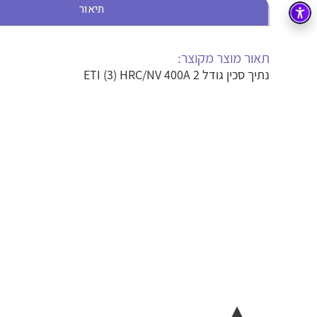
תיאור
בקרה
רובוטיקה ואוטומציה תעשייתית
זיווד
קופסאות וארונות לחשמל, בקרה ואלקטרוניקה
תאור מוצר מקוצר:
נתיך סכין גודל ETI (3) HRC/NV 400A 2
אלקטרוניקה
מחברים ורכיבי אלקטרוניקה
פתרונות וציוד לסביבה נפיצה EX
מטענים לרכב חשמלי
פתרונות לתחום הסולארי