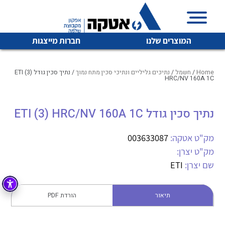
המוצרים שלנו
חברות מייצגות
Home
/
חשמל
/
נתיכים גליליים ונתיכי סכין מתח נמוך
/ נתיך סכין גודל ETI (3)
HRC/NV 160A 1C
איכות | שרות | זמינות
נתיך סכין גודל ETI (3) HRC/NV 160A 1C
לכל מוצרי היצרן
לכל מוצרי היצרן
אטקה בע”מ היא החברה הגדולה והמובילה בישראל בשיווק
מק"ט אטקה:
003633087
והפצה של מוצרי
מיתוג, בקרה , ואינסטלציה חשמלית ופעילה ב7 תחומים:
מק"ט יצרן:
שם יצרן:
ETI
חשמל
מיתוג ואינסטלציה חשמלית
בקרה
רובוטיקה ואוטומציה תעשייתית
תיאור
הורדת PDF
לכל מוצרי היצרן
לכל מוצרי היצרן
זיווד
קופסאות וארונות לחשמל, בקרה ואלקטרוניקה