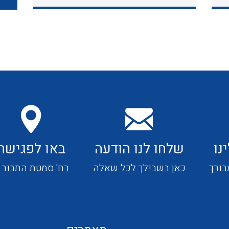
כבלי תקשורת ובקרה
כבלים גמישים
כבלים מיוחדים המיועדים
להתקנות במערכות הסולריות
נו
שלחו לנו הודעה
באו לפגישה
ציוד קוטר 22
בורך
כאן בשבילך לכל שאלה
רח' סמטת התבור 4
ציוד מודולרי