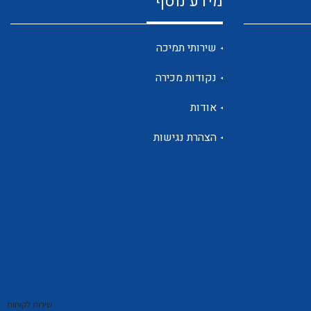
מידע נוסף
שנטים
שירותי תמיכה
נקודות מכירה
ממסרי זליגה
אודות
הצהרת נגישות
צגי מתח ,זרם,תדירות ,וכו
אביזרים ל T7
שירות לקוחות