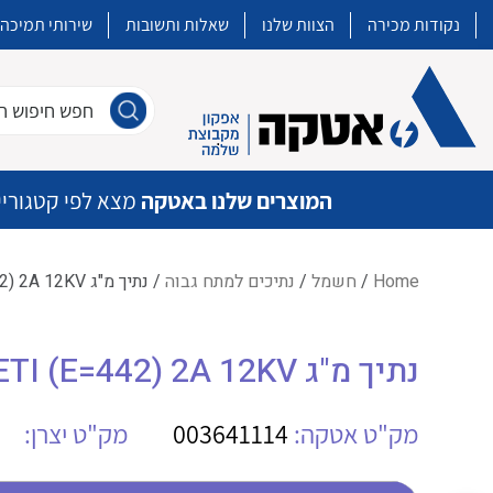
נקודות מכירה
הצוות שלנו
שאלות ותשובות
שירותי תמיכה
חפש חיפוש חו
המוצרים שלנו באטקה
מצא לפי קטגוריי
Home
/
חשמל
/
נתיכים למתח גבוה
/ נתיך מ"ג ETI (E=442) 2A 12KV
איכות | שרות | זמינות
נתיך מ"ג ETI (E=442) 2A 12KV
אטקה בע”מ היא החברה הגדולה והמובילה בישראל בשיווק והפצה של מוצרי
מיתוג, בקרה , ואינסטלציה חשמלית ופעילה ב7 תחומים:
מק"ט אטקה:
003641114
מק"ט יצרן:
חשמל
מיתוג ואינסטלציה חשמלית