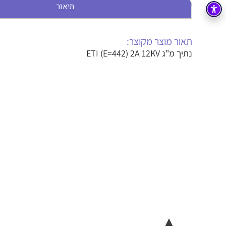
תיאור
בקרה
רובוטיקה ואוטומציה תעשייתית
זיווד
קופסאות וארונות לחשמל, בקרה ואלקטרוניקה
תאור מוצר מקוצר:
נתיך מ"ג ETI (E=442) 2A 12KV
אלקטרוניקה
מחברים ורכיבי אלקטרוניקה
פתרונות וציוד לסביבה נפיצה EX
מטענים לרכב חשמלי
פתרונות לתחום הסולארי