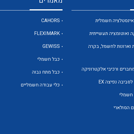
מאמרים
מדי מתח
אינסטלציה חשמלית
CAHORS
ה ואוטומציה תעשייתית
FLEXIMARK
רבי מודדים ומונים
 וארונות לחשמל, בקרה
GEWISS
כבל חשמלי
מתמרי זרם מתח תדר הספק
חברים ורכיבי אלקטרוניקה
כבל מתח גבוה
ותקשורת
לסביבה נפיצה EX
כלי עבודה חשמליים
 חשמלי
מחברים תעשייתיים – HDC
ם הסולארי