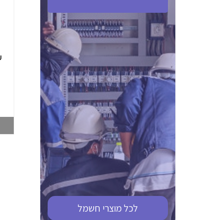
ABB S201M-C 16
ABB MS116-4,0
(2.5-4) הגנת מנוע
10KA מא"ז חד
טרמו מגנטי
קוטבי
002321366
002810095
צפייה במוצר
צפייה במוצר
לכל מוצרי
חשמל