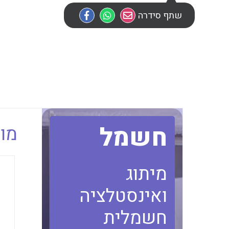
שתף סידרה
חשמל
מוב
מיתוג
ואינסטלציה
חשמלית