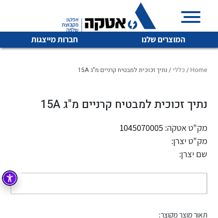
המוצרים שלנו
חברות מייצגות
Home
/
כללי
/ נתיך זכוכית למבטיח קרניים מ"ג 15A
נתיך זכוכית למבטיח קרניים מ"ג 15A
איכות | שרות | זמינות
לכל מוצרי היצרן
לכל מוצרי היצרן
אטקה בע”מ היא החברה הגדולה והמובילה בישראל בשיווק
מק"ט אטקה:
1045070005
והפצה של מוצרי
מק"ט יצרן:
מיתוג, בקרה , ואינסטלציה חשמלית ופעילה ב7 תחומים:
שם יצרן:
חשמל
מיתוג ואינסטלציה חשמלית
בקרה
תיאור
רובוטיקה ואוטומציה תעשייתית
לכל מוצרי היצרן
לכל מוצרי היצרן
זיווד
קופסאות וארונות לחשמל, בקרה ואלקטרוניקה
תאור מוצר מקוצר: