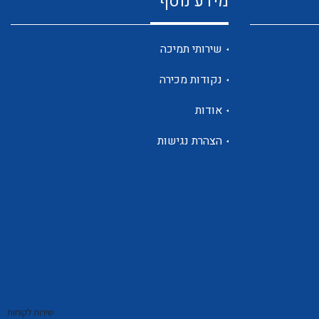
מידע נוסף
שנטים
שירותי תמיכה
נקודות מכירה
ממסרי זליגה
אודות
הצהרת נגישות
צגי מתח ,זרם,תדירות ,וכו
אביזרים ל T7
שירות לקוחות