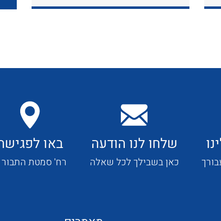
כבלי תקשורת ובקרה
כבלים גמישים
כבלים מיוחדים המיועדים
להתקנות במערכות הסולריות
נו
שלחו לנו הודעה
באו לפגישה
ציוד קוטר 22
בורך
כאן בשבילך לכל שאלה
רח' סמטת התבור 4
ציוד מודולרי