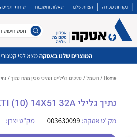
נקודות מכירה
הצוות שלנו
שאלות ותשובות
שירותי תמיכה
חפש חיפוש חו
המוצרים שלנו באטקה
מצא לפי קטגוריי
Home
/
חשמל
/
נתיכים גליליים ונתיכי סכין מתח נמוך
/ נתיך גלילי A
איכות | שרות | זמינות
נתיך גלילי ETI (10) 14X51 32A
אטקה בע”מ היא החברה הגדולה והמובילה בישראל בשיווק והפצה של מוצרי
מיתוג, בקרה , ואינסטלציה חשמלית ופעילה ב7 תחומים:
מק"ט אטקה:
003630099
מק"ט יצרן:
חשמל
מיתוג ואינסטלציה חשמלית