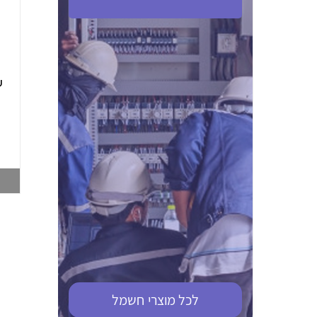
ABB S201M-C 16
ABB MS116-4,0
(2.5-4) הגנת מנוע
10KA מא"ז חד
טרמו מגנטי
קוטבי
002321366
002810095
צפייה במוצר
צפייה במוצר
לכל מוצרי
חשמל