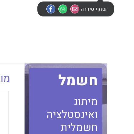
שתף סידרה
חשמל
מוב
מיתוג
ואינסטלציה
חשמלית