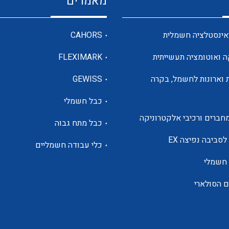
מאמרים
מדי מתח
אינסטלציה חשמלית
CAHORS
ה ואוטומציה תעשייתית
FLEXIMARK
רבי מודדים ומונים
 וארונות לחשמל, בקרה
GEWISS
כבל חשמלי
מתמרי זרם מתח תדר הספק
חברים ורכיבי אלקטרוניקה
כבל מתח גבוה
ותקשורת
לסביבה נפיצה EX
כלי עבודה חשמליים
 חשמלי
מחברים תעשייתיים – HDC
ם הסולארי