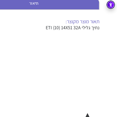
תיאור
בקרה
רובוטיקה ואוטומציה תעשייתית
זיווד
קופסאות וארונות לחשמל, בקרה ואלקטרוניקה
תאור מוצר מקוצר:
נתיך גלילי ETI (10) 14X51 32A
אלקטרוניקה
מחברים ורכיבי אלקטרוניקה
פתרונות וציוד לסביבה נפיצה EX
מטענים לרכב חשמלי
פתרונות לתחום הסולארי