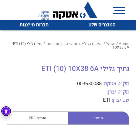
המוצרים שלנו
חברות מייצגות
Home
/
חשמל
/
נתיכים גליליים ונתיכי סכין מתח נמוך
/ נתיך גלילי ETI (10)
10X38 6A
איכות | שרות | זמינות
נתיך גלילי ETI (10) 10X38 6A
לכל מוצרי היצרן
לכל מוצרי היצרן
אטקה בע”מ היא החברה הגדולה והמובילה בישראל בשיווק
מק"ט אטקה:
003630088
והפצה של מוצרי
מיתוג, בקרה , ואינסטלציה חשמלית ופעילה ב7 תחומים:
מק"ט יצרן:
שם יצרן:
ETI
חשמל
מיתוג ואינסטלציה חשמלית
בקרה
רובוטיקה ואוטומציה תעשייתית
תיאור
הורדת PDF
לכל מוצרי היצרן
לכל מוצרי היצרן
זיווד
קופסאות וארונות לחשמל, בקרה ואלקטרוניקה