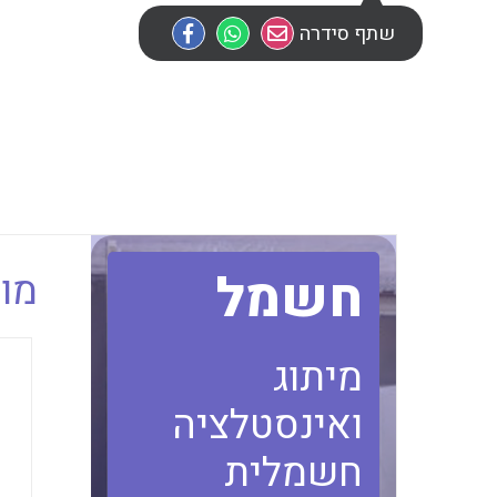
שתף סידרה
חשמל
מוב
מיתוג
ואינסטלציה
חשמלית