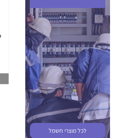
ABB S201M-C 16
ABB MS116-4,0
(2.5-4) הגנת מנוע
10KA מא"ז חד
טרמו מגנטי
קוטבי
002321366
002810095
צפייה במוצר
צפייה במוצר
לכל מוצרי
חשמל