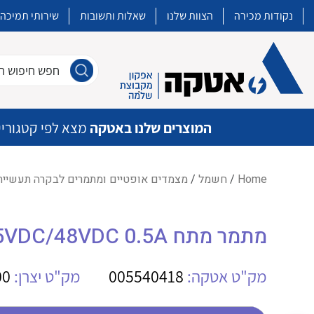
נקודות מכירה
הצוות שלנו
שאלות ותשובות
שירותי תמיכה
חפש חיפוש חו
המוצרים שלנו באטקה
מצא לפי קטגוריי
Home
/
חשמל
/
מצמדים אופטיים ומתמרים לבקרה תעשיית
איכות | שרות | זמינות
מתמר מתח WE TOS 5VDC/48VDC 0.5A
אטקה בע”מ היא החברה הגדולה והמובילה בישראל בשיווק והפצה של מוצרי
מיתוג, בקרה , ואינסטלציה חשמלית ופעילה ב7 תחומים:
מק"ט אטקה:
005540418
מק"ט יצרן:
00
חשמל
מיתוג ואינסטלציה חשמלית