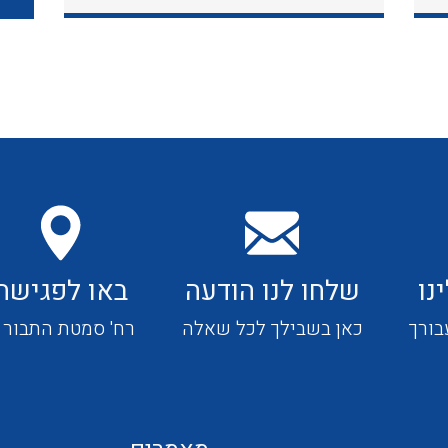
כבלי תקשורת ובקרה
כבלים גמישים
כבלים מיוחדים המיועדים
להתקנות במערכות הסולריות
נו
שלחו לנו הודעה
באו לפגישה
ציוד קוטר 22
בורך
כאן בשבילך לכל שאלה
רח' סמטת התבור 4
ציוד מודולרי