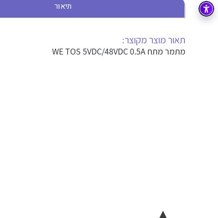
תיאור
בקרה
רובוטיקה ואוטומציה תעשייתית
זיווד
קופסאות וארונות לחשמל, בקרה ואלקטרוניקה
תאור מוצר מקוצר:
מתמר מתח WE TOS 5VDC/48VDC 0.5A
אלקטרוניקה
מחברים ורכיבי אלקטרוניקה
פתרונות וציוד לסביבה נפיצה EX
מטענים לרכב חשמלי
פתרונות לתחום הסולארי