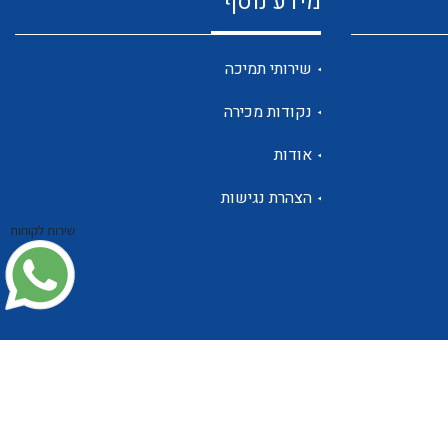
מידע נוסף
שנטים
שירותי תמיכה
נקודות מכירה
ממסרי זליגה
אודות
הצהרת נגישות
שירות לקוחות
צגי מתח ,זרם,תדירות ,וכו
אביזרים ל T7