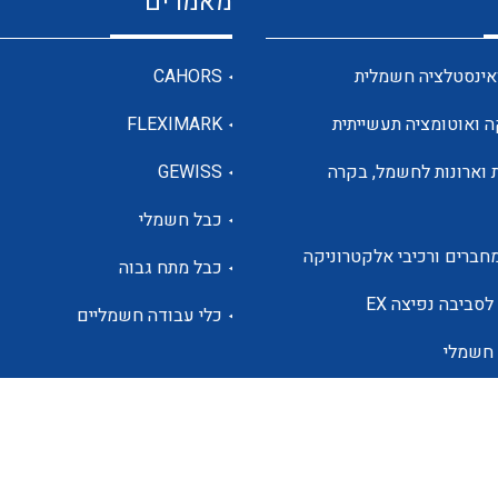
מאמרים
מדי מתח
אינסטלציה חשמלית
CAHORS
ה ואוטומציה תעשייתית
FLEXIMARK
רבי מודדים ומונים
 וארונות לחשמל, בקרה
GEWISS
כבל חשמלי
מתמרי זרם מתח תדר הספק
חברים ורכיבי אלקטרוניקה
כבל מתח גבוה
ותקשורת
לסביבה נפיצה EX
כלי עבודה חשמליים
 חשמלי
מחברים תעשייתיים – HDC
ם הסולארי