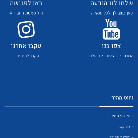
שלחו לנו הודעה
באו לפגישה
כאן בשבילך לכל שאלה
רח' סמטת התבור 4
צפו בנו
עקבו אחרנו
לכל מוצרי היצרן
לכל מוצרי היצרן
הסרטונים האחרונים שלנו
עקבו להתעדכן
ניווט מהיר
לכל מוצרי היצרן
לכל מוצרי היצרן
שירותי תמיכה
צור קשר
נקודות מכירה