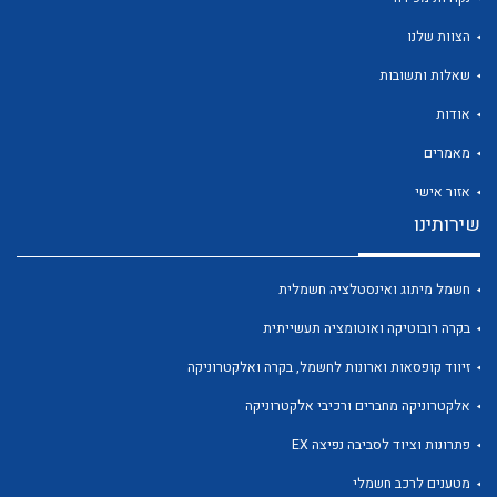
הצוות שלנו
שאלות ותשובות
אודות
לכל מוצרי היצרן
לכל מוצרי היצרן
מאמרים
אזור אישי
שירותינו
חשמל מיתוג ואינסטלציה חשמלית
בקרה רובוטיקה ואוטומציה תעשייתית
זיווד קופסאות וארונות לחשמל, בקרה ואלקטרוניקה
לכל מוצרי היצרן
לכל מוצרי היצרן
אלקטרוניקה מחברים ורכיבי אלקטרוניקה
פתרונות וציוד לסביבה נפיצה EX
מטענים לרכב חשמלי