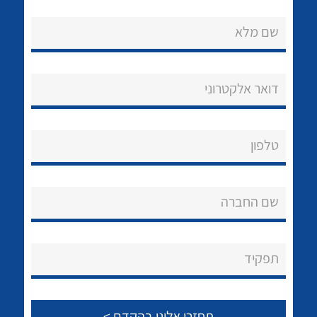
שם מלא
דואר אלקטרוני
נקודות מכירה
טלפון
הצוות שלנו
לכל מוצרי היצרן
לכל מוצרי היצרן
שאלות ותשובות
שם החברה
שירותי תמיכה
אודות
תפקיד
About Ateka Ltd.
צור קשר