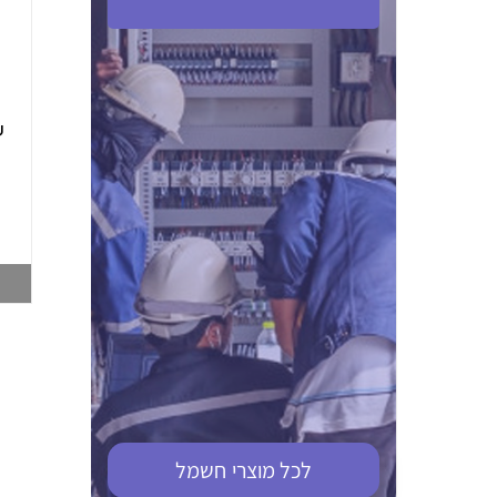
ABB S201M-C 16
ABB MS116-4,0
(2.5-4) הגנת מנוע
10KA מא"ז חד
טרמו מגנטי
קוטבי
002321366
002810095
צפייה במוצר
צפייה במוצר
לכל מוצרי
חשמל