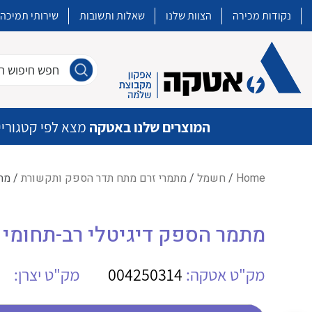
נקודות מכירה
הצוות שלנו
שאלות ותשובות
שירותי תמיכה
חפש חיפוש חו
המוצרים שלנו באטקה
מצא לפי קטגוריי
Home
/
חשמל
/
מתמרי זרם מתח תדר הספק ותקשורת
/ מתמר
איכות | שרות | זמינות
מתמר הספק דיגיטלי רב-תחומי IME TM8P03120
אטקה בע”מ היא החברה הגדולה והמובילה בישראל בשיווק והפצה של מוצרי
מיתוג, בקרה , ואינסטלציה חשמלית ופעילה ב7 תחומים:
מק"ט אטקה:
004250314
מק"ט יצרן:
חשמל
מיתוג ואינסטלציה חשמלית