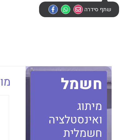
שתף סידרה
חשמל
מוב
מיתוג
ואינסטלציה
חשמלית