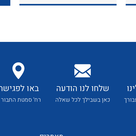
כבלי תקשורת ובקרה
כבלים גמישים
כבלים מיוחדים המיועדים
להתקנות במערכות הסולריות
נו
שלחו לנו הודעה
באו לפגישה
ציוד קוטר 22
בורך
כאן בשבילך לכל שאלה
רח' סמטת התבור 4
ציוד מודולרי