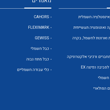
מאמרים
מדי מתח
אינסטלציה חשמלית
CAHORS
ה ואוטומציה תעשייתית
FLEXIMARK
רבי מודדים ומונים
 וארונות לחשמל, בקרה
GEWISS
כבל חשמלי
מתמרי זרם מתח תדר הספק
חברים ורכיבי אלקטרוניקה
כבל מתח גבוה
ותקשורת
לסביבה נפיצה EX
כלי עבודה חשמליים
 חשמלי
מחברים תעשייתיים – HDC
ם הסולארי