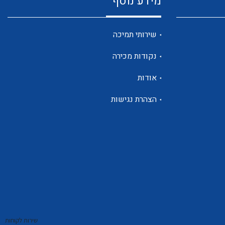
מידע נוסף
שנטים
שירותי תמיכה
נקודות מכירה
ממסרי זליגה
אודות
הצהרת נגישות
צגי מתח ,זרם,תדירות ,וכו
אביזרים ל T7
שירות לקוחות