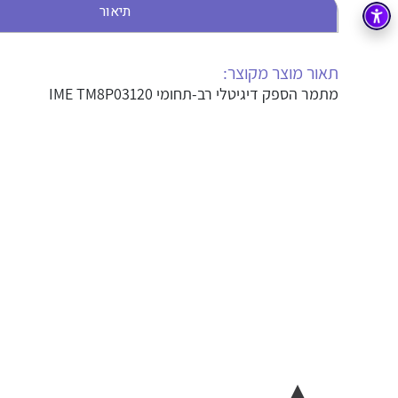
תיאור
בקרה
רובוטיקה ואוטומציה תעשייתית
זיווד
קופסאות וארונות לחשמל, בקרה ואלקטרוניקה
תאור מוצר מקוצר:
מתמר הספק דיגיטלי רב-תחומי IME TM8P03120
אלקטרוניקה
מחברים ורכיבי אלקטרוניקה
פתרונות וציוד לסביבה נפיצה EX
מטענים לרכב חשמלי
פתרונות לתחום הסולארי