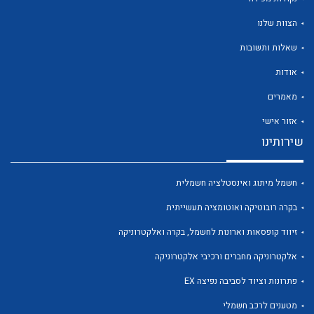
הצוות שלנו
שאלות ותשובות
אודות
לכל מוצרי היצרן
לכל מוצרי היצרן
מאמרים
אזור אישי
שירותינו
חשמל מיתוג ואינסטלציה חשמלית
בקרה רובוטיקה ואוטומציה תעשייתית
זיווד קופסאות וארונות לחשמל, בקרה ואלקטרוניקה
לכל מוצרי היצרן
לכל מוצרי היצרן
אלקטרוניקה מחברים ורכיבי אלקטרוניקה
פתרונות וציוד לסביבה נפיצה EX
מטענים לרכב חשמלי