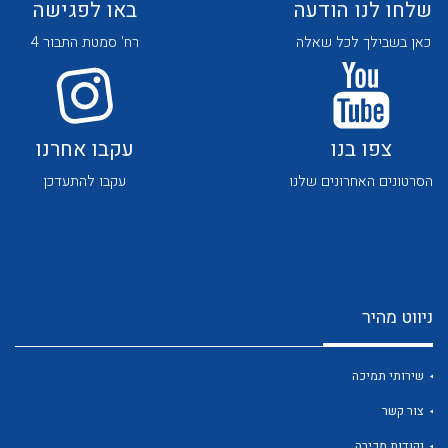
שלחו לנו הודעה
באו לפגישה
כאן בשבילך לכל שאלה
רח' סמטת התבור 4
צפו בנו
עקבו אחרנו
לכל מוצרי היצרן
לכל מוצרי היצרן
הסרטונים האחרונים שלנו
עקבו להתעדכן
ניווט מהיר
לכל מוצרי היצרן
לכל מוצרי היצרן
שירותי תמיכה
צור קשר
נקודות מכירה