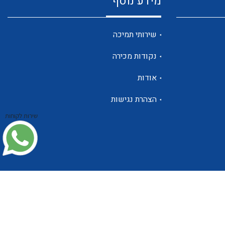
מידע נוסף
שנטים
שירותי תמיכה
נקודות מכירה
ממסרי זליגה
אודות
הצהרת נגישות
שירות לקוחות
צגי מתח ,זרם,תדירות ,וכו
אביזרים ל T7