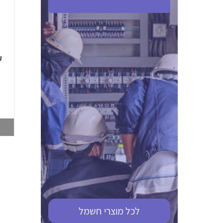
ABB S201M-C 16
ABB MS116-4,0
(2.5-4) הגנת מנוע
10KA מא"ז חד
טרמו מגנטי
קוטבי
002321366
002810095
צפייה במוצר
צפייה במוצר
לכל מוצרי
חשמל