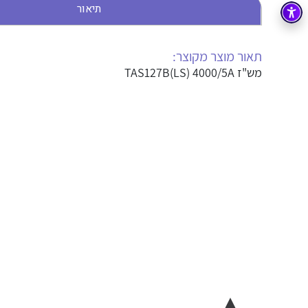
תיאור
בקרה
רובוטיקה ואוטומציה תעשייתית
זיווד
קופסאות וארונות לחשמל, בקרה ואלקטרוניקה
תאור מוצר מקוצר:
מש"ז TAS127B(LS) 4000/5A
אלקטרוניקה
מחברים ורכיבי אלקטרוניקה
פתרונות וציוד לסביבה נפיצה EX
מטענים לרכב חשמלי
פתרונות לתחום הסולארי