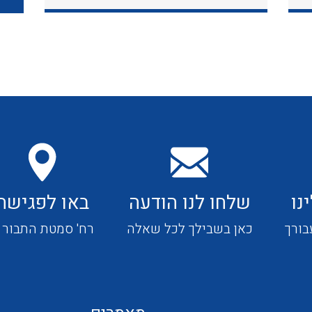
כבלי תקשורת ובקרה
כבלים גמישים
כבלים מיוחדים המיועדים
להתקנות במערכות הסולריות
נו
שלחו לנו הודעה
באו לפגישה
ציוד קוטר 22
בורך
כאן בשבילך לכל שאלה
רח' סמטת התבור 4
ציוד מודולרי