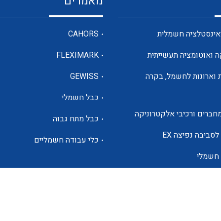
מאמרים
מדי מתח
אינסטלציה חשמלית
CAHORS
ה ואוטומציה תעשייתית
FLEXIMARK
רבי מודדים ומונים
 וארונות לחשמל, בקרה
GEWISS
כבל חשמלי
מתמרי זרם מתח תדר הספק
חברים ורכיבי אלקטרוניקה
כבל מתח גבוה
ותקשורת
לסביבה נפיצה EX
כלי עבודה חשמליים
 חשמלי
מחברים תעשייתיים – HDC
ם הסולארי