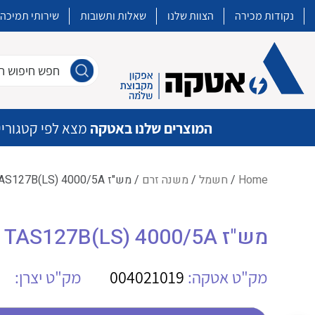
נקודות מכירה
הצוות שלנו
שאלות ותשובות
שירותי תמיכה
חפש חיפוש חו
המוצרים שלנו באטקה
מצא לפי קטגוריי
Home
/
חשמל
/
משנה זרם
/ מש"ז TAS127B(LS) 4000/5A
איכות | שרות | זמינות
מש"ז TAS127B(LS) 4000/5A
אטקה בע”מ היא החברה הגדולה והמובילה בישראל בשיווק והפצה של מוצרי
מיתוג, בקרה , ואינסטלציה חשמלית ופעילה ב7 תחומים:
מק"ט אטקה:
004021019
מק"ט יצרן:
חשמל
מיתוג ואינסטלציה חשמלית