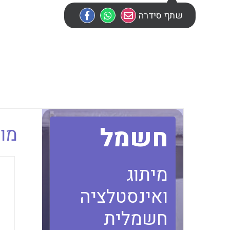
שתף סידרה
חשמל
מוב
מיתוג
ואינסטלציה
חשמלית