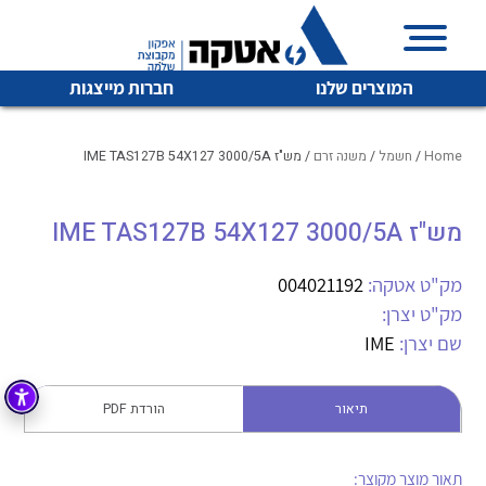
המוצרים שלנו
חברות מייצגות
Home
/
חשמל
/
משנה זרם
/ מש"ז IME TAS127B 54X127 3000/5A
מש"ז IME TAS127B 54X127 3000/5A
איכות | שרות | זמינות
לכל מוצרי היצרן
לכל מוצרי היצרן
אטקה בע”מ היא החברה הגדולה והמובילה בישראל בשיווק
מק"ט אטקה:
004021192
והפצה של מוצרי
מק"ט יצרן:
מיתוג, בקרה , ואינסטלציה חשמלית ופעילה ב7 תחומים:
שם יצרן:
IME
חשמל
מיתוג ואינסטלציה חשמלית
בקרה
תיאור
הורדת PDF
רובוטיקה ואוטומציה תעשייתית
לכל מוצרי היצרן
לכל מוצרי היצרן
זיווד
קופסאות וארונות לחשמל, בקרה ואלקטרוניקה
תאור מוצר מקוצר: