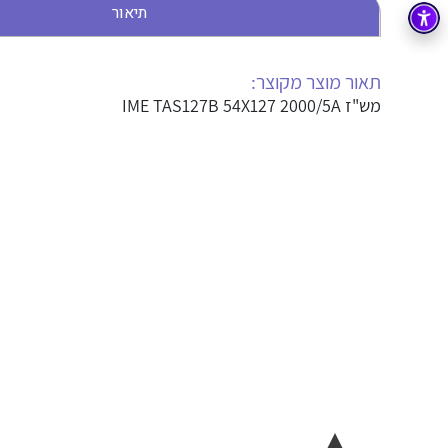
תיאור
בקרה
רובוטיקה ואוטומציה תעשייתית
זיווד
קופסאות וארונות לחשמל, בקרה ואלקטרוניקה
תאור מוצר מקוצר:
מש"ז IME TAS127B 54X127 2000/5A
אלקטרוניקה
מחברים ורכיבי אלקטרוניקה
פתרונות וציוד לסביבה נפיצה EX
מטענים לרכב חשמלי
פתרונות לתחום הסולארי