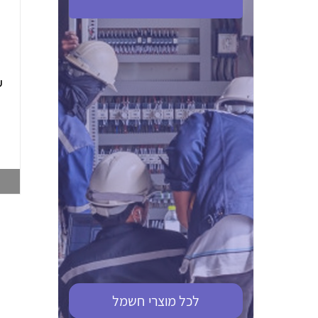
ABB S201M-C 16
ABB MS116-4,0
(2.5-4) הגנת מנוע
10KA מא"ז חד
טרמו מגנטי
קוטבי
002321366
002810095
צפייה במוצר
צפייה במוצר
לכל מוצרי
חשמל