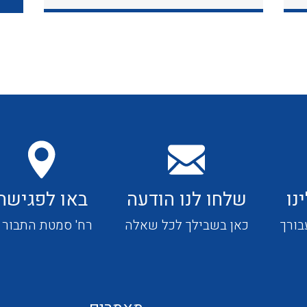
כבלי תקשורת ובקרה
כבלים גמישים
כבלים מיוחדים המיועדים
להתקנות במערכות הסולריות
נו
שלחו לנו הודעה
באו לפגישה
ציוד קוטר 22
בורך
כאן בשבילך לכל שאלה
רח' סמטת התבור 4
ציוד מודולרי