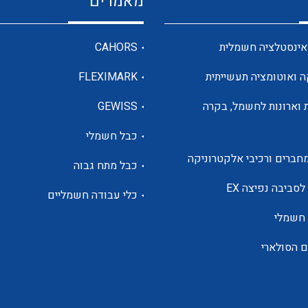
מאמרים
מדי מתח
אינסטלציה חשמלית
CAHORS
ה ואוטומציה תעשייתית
FLEXIMARK
רבי מודדים ומונים
 וארונות לחשמל, בקרה
GEWISS
כבל חשמלי
מתמרי זרם מתח תדר הספק
חברים ורכיבי אלקטרוניקה
כבל מתח גבוה
ותקשורת
לסביבה נפיצה EX
כלי עבודה חשמליים
 חשמלי
מחברים תעשייתיים – HDC
ם הסולארי