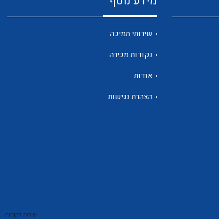
מידע נוסף
שנטים
שירותי תמיכה
נקודות מכירה
ממסרי זליגה
אודות
הצהרת נגישות
צגי מתח ,זרם,תדירות ,וכו
אביזרים ל T7
שירות לקוחות