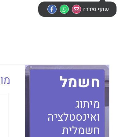
שתף סידרה
חשמל
מוב
מיתוג
ואינסטלציה
חשמלית