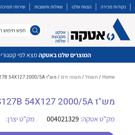
נקודות מכירה
הצוות שלנו
שאלות ותשובות
שירותי תמיכה
חפש חיפוש חו
המוצרים שלנו באטקה
מצא לפי קטגוריי
Home
/
חשמל
/
משנה זרם
/ מש"ז IME TAS127B 54X127 2000/5A
איכות | שרות | זמינות
מש"ז IME TAS127B 54X127 2000/5A
אטקה בע”מ היא החברה הגדולה והמובילה בישראל בשיווק והפצה של מוצרי
מיתוג, בקרה , ואינסטלציה חשמלית ופעילה ב7 תחומים:
מק"ט אטקה:
004021329
מק"ט יצרן:
חשמל
מיתוג ואינסטלציה חשמלית