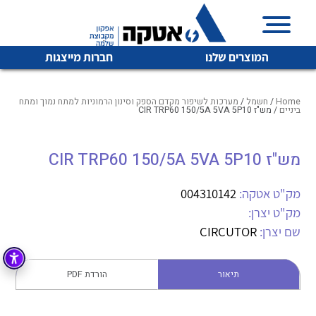
המוצרים שלנו
חברות מייצגות
Home
/
חשמל
/
מערכות לשיפור מקדם הספק וסינון הרמוניות למתח נמוך ומתח
ביניים
/ מש"ז CIR TRP60 150/5A 5VA 5P10
איכות | שרות | זמינות
מש"ז CIR TRP60 150/5A 5VA 5P10
לכל מוצרי היצרן
לכל מוצרי היצרן
אטקה בע”מ היא החברה הגדולה והמובילה בישראל בשיווק
מק"ט אטקה:
004310142
והפצה של מוצרי
מיתוג, בקרה , ואינסטלציה חשמלית ופעילה ב7 תחומים:
מק"ט יצרן:
שם יצרן:
CIRCUTOR
חשמל
מיתוג ואינסטלציה חשמלית
בקרה
רובוטיקה ואוטומציה תעשייתית
תיאור
הורדת PDF
לכל מוצרי היצרן
לכל מוצרי היצרן
זיווד
קופסאות וארונות לחשמל, בקרה ואלקטרוניקה