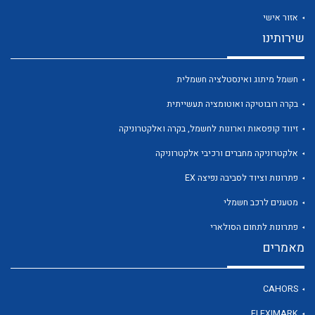
אזור אישי
שירותינו
חשמל מיתוג ואינסטלציה חשמלית
לכל מוצרי היצרן
לכל מוצרי היצרן
בקרה רובוטיקה ואוטומציה תעשייתית
זיווד קופסאות וארונות לחשמל, בקרה ואלקטרוניקה
אלקטרוניקה מחברים ורכיבי אלקטרוניקה
פתרונות וציוד לסביבה נפיצה EX
מטענים לרכב חשמלי
פתרונות לתחום הסולארי
מאמרים
לכל מוצרי היצרן
לכל מוצרי היצרן
CAHORS
FLEXIMARK