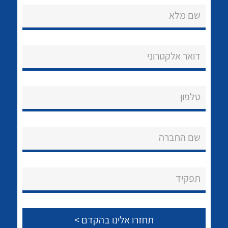
שם מלא
דואר אלקטרוני
נקודות מכירה
טלפון
הצוות שלנו
לכל מוצרי היצרן
לכל מוצרי היצרן
שאלות ותשובות
שם החברה
שירותי תמיכה
אודות
תפקיד
About Ateka Ltd.
צור קשר