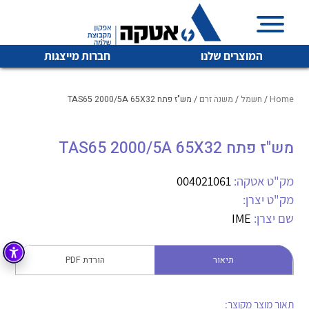
המוצרים שלנו
חברות מייצגות
Home
/
חשמל
/
משנה זרם
/ מש"ז פתח TAS65 2000/5A 65X32
מש"ז פתח TAS65 2000/5A 65X32
איכות | שרות | זמינות
לכל מוצרי היצרן
לכל מוצרי היצרן
אטקה בע”מ היא החברה הגדולה והמובילה בישראל בשיווק
מק"ט אטקה:
004021061
והפצה של מוצרי
מק"ט יצרן:
מיתוג, בקרה , ואינסטלציה חשמלית ופעילה ב7 תחומים:
שם יצרן:
IME
חשמל
מיתוג ואינסטלציה חשמלית
בקרה
תיאור
הורדת PDF
רובוטיקה ואוטומציה תעשייתית
לכל מוצרי היצרן
לכל מוצרי היצרן
זיווד
קופסאות וארונות לחשמל, בקרה ואלקטרוניקה
תאור מוצר מקוצר: