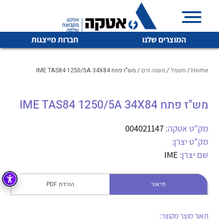
המוצרים שלנו
חברות מייצגות
Home
/
חשמל
/
משנה זרם
/ מש"ז פתח IME TAS84 1250/5A 34X84
מש"ז פתח IME TAS84 1250/5A 34X84
איכות | שרות | זמינות
לכל מוצרי היצרן
לכל מוצרי היצרן
אטקה בע”מ היא החברה הגדולה והמובילה בישראל בשיווק
מק"ט אטקה:
004021147
והפצה של מוצרי
מק"ט יצרן:
מיתוג, בקרה , ואינסטלציה חשמלית ופעילה ב7 תחומים:
שם יצרן:
IME
חשמל
מיתוג ואינסטלציה חשמלית
בקרה
תיאור
הורדת PDF
רובוטיקה ואוטומציה תעשייתית
לכל מוצרי היצרן
לכל מוצרי היצרן
זיווד
קופסאות וארונות לחשמל, בקרה ואלקטרוניקה
תאור מוצר מקוצר: