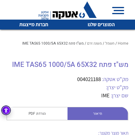
המוצרים שלנו
חברות מייצגות
Home
/
חשמל
/
משנה זרם
/ מש"ז פתח IME TAS65 1000/5A 65X32
מש"ז פתח IME TAS65 1000/5A 65X32
איכות | שרות | זמינות
לכל מוצרי היצרן
לכל מוצרי היצרן
אטקה בע”מ היא החברה הגדולה והמובילה בישראל בשיווק
מק"ט אטקה:
004021188
והפצה של מוצרי
מק"ט יצרן:
מיתוג, בקרה , ואינסטלציה חשמלית ופעילה ב7 תחומים:
שם יצרן:
IME
חשמל
מיתוג ואינסטלציה חשמלית
בקרה
תיאור
הורדת PDF
רובוטיקה ואוטומציה תעשייתית
לכל מוצרי היצרן
לכל מוצרי היצרן
זיווד
קופסאות וארונות לחשמל, בקרה ואלקטרוניקה
תאור מוצר מקוצר: