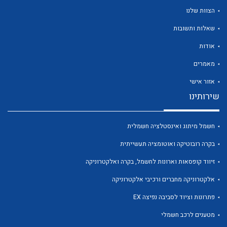
הצוות שלנו
שאלות ותשובות
אודות
לכל מוצרי היצרן
לכל מוצרי היצרן
מאמרים
אזור אישי
שירותינו
חשמל מיתוג ואינסטלציה חשמלית
בקרה רובוטיקה ואוטומציה תעשייתית
זיווד קופסאות וארונות לחשמל, בקרה ואלקטרוניקה
לכל מוצרי היצרן
לכל מוצרי היצרן
אלקטרוניקה מחברים ורכיבי אלקטרוניקה
פתרונות וציוד לסביבה נפיצה EX
מטענים לרכב חשמלי