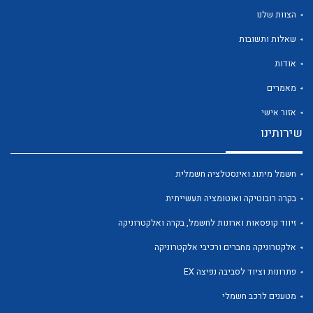
הצוות שלנו
שאלות ותשובות
אודות
לכל מוצרי היצרן
לכל מוצרי היצרן
מאמרים
אזור אישי
שירותינו
חשמל מיתוג ואינסטלציה חשמלית
בקרה רובוטיקה ואוטומציה תעשייתית
זיווד קופסאות וארונות לחשמל, בקרה ואלקטרוניקה
לכל מוצרי היצרן
לכל מוצרי היצרן
אלקטרוניקה מחברים ורכיבי אלקטרוניקה
פתרונות וציוד לסביבה נפיצה EX
מטענים לרכב חשמלי