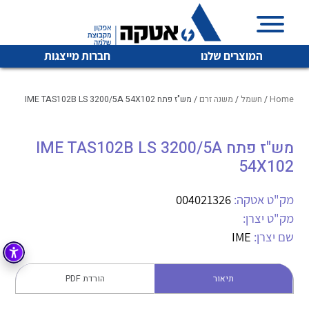
המוצרים שלנו
חברות מייצגות
Home
/
חשמל
/
משנה זרם
/ מש"ז פתח IME TAS102B LS 3200/5A 54X102
מש"ז פתח IME TAS102B LS 3200/5A
איכות | שרות | זמינות
לכל מוצרי היצרן
לכל מוצרי היצרן
54X102
אטקה בע”מ היא החברה הגדולה והמובילה בישראל בשיווק
והפצה של מוצרי
מק"ט אטקה:
004021326
מיתוג, בקרה , ואינסטלציה חשמלית ופעילה ב7 תחומים:
מק"ט יצרן:
חשמל
מיתוג ואינסטלציה חשמלית
שם יצרן:
IME
בקרה
רובוטיקה ואוטומציה תעשייתית
תיאור
הורדת PDF
לכל מוצרי היצרן
לכל מוצרי היצרן
זיווד
קופסאות וארונות לחשמל, בקרה ואלקטרוניקה