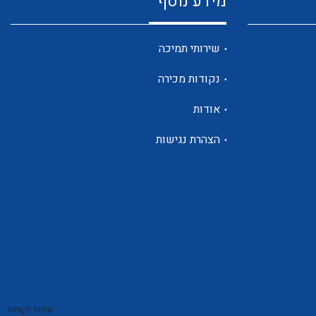
מידע נוסף
שנטים
שירותי תמיכה
נקודות מכירה
ממסרי זליגה
אודות
הצהרת נגישות
צגי מתח ,זרם,תדירות ,וכו
אביזרים ל T7
שירות לקוחות