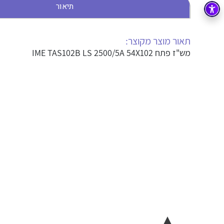
תיאור
בקרה
רובוטיקה ואוטומציה תעשייתית
זיווד
קופסאות וארונות לחשמל, בקרה ואלקטרוניקה
תאור מוצר מקוצר:
מש"ז פתח IME TAS102B LS 2500/5A 54X102
אלקטרוניקה
מחברים ורכיבי אלקטרוניקה
פתרונות וציוד לסביבה נפיצה EX
מטענים לרכב חשמלי
פתרונות לתחום הסולארי