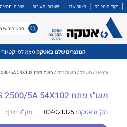
נקודות מכירה
הצוות שלנו
שאלות ותשובות
שירותי תמיכה
חפש חיפוש חו
המוצרים שלנו באטקה
מצא לפי קטגוריי
Home
/
חשמל
/
משנה זרם
/ מש"ז פתח IME TAS102B LS 2500/5A 54X102
איכות | שרות | זמינות
מש"ז פתח IME TAS102B LS 2500/5A 54X102
אטקה בע”מ היא החברה הגדולה והמובילה בישראל בשיווק והפצה של מוצרי
מיתוג, בקרה , ואינסטלציה חשמלית ופעילה ב7 תחומים:
מק"ט אטקה:
004021325
מק"ט יצרן:
חשמל
מיתוג ואינסטלציה חשמלית