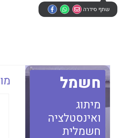
שתף סידרה
חשמל
מוב
מיתוג
ואינסטלציה
חשמלית