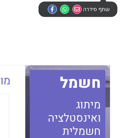
שתף סידרה
חשמל
מוב
מיתוג
ואינסטלציה
חשמלית