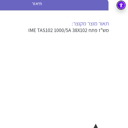
תיאור
בקרה
רובוטיקה ואוטומציה תעשייתית
זיווד
קופסאות וארונות לחשמל, בקרה ואלקטרוניקה
תאור מוצר מקוצר:
מש"ז פתח IME TAS102 1000/5A 38X102
אלקטרוניקה
מחברים ורכיבי אלקטרוניקה
פתרונות וציוד לסביבה נפיצה EX
מטענים לרכב חשמלי
פתרונות לתחום הסולארי