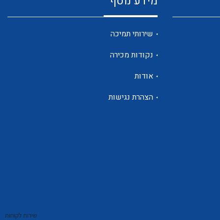
מידע נוסף
שנטים
שירותי תמיכה
נקודות מכירה
ממסרי זליגה
אודות
הצהרת נגישות
צגי מתח ,זרם,תדירות ,וכו
אביזרים ל T7
שירות לקוחות