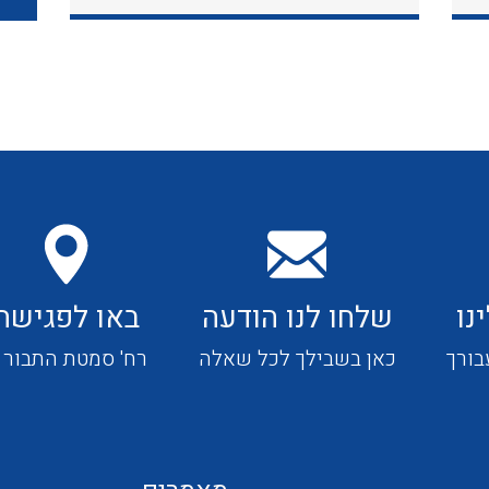
כבלי תקשורת ובקרה
כבלים גמישים
כבלים מיוחדים המיועדים
להתקנות במערכות הסולריות
נו
שלחו לנו הודעה
באו לפגישה
ציוד קוטר 22
בורך
כאן בשבילך לכל שאלה
רח' סמטת התבור 4
ציוד מודולרי