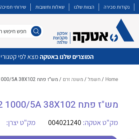
נקודות מכירה
הצוות שלנו
שאלות ותשובות
שירותי תמיכה
חפש חיפוש חו
המוצרים שלנו באטקה
מצא לפי קטגוריי
Home
/
חשמל
/
משנה זרם
/ מש"ז פתח IME TAS102 1000/5A 38X102
איכות | שרות | זמינות
מש"ז פתח IME TAS102 1000/5A 38X102
אטקה בע”מ היא החברה הגדולה והמובילה בישראל בשיווק והפצה של מוצרי
מיתוג, בקרה , ואינסטלציה חשמלית ופעילה ב7 תחומים:
מק"ט אטקה:
004021240
מק"ט יצרן:
חשמל
מיתוג ואינסטלציה חשמלית