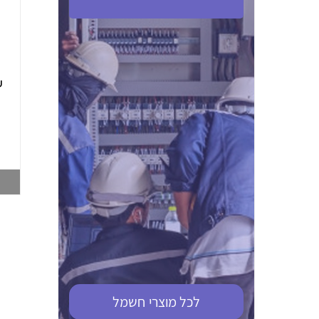
ABB S201M-C 16
ABB MS116-4,0
(2.5-4) הגנת מנוע
10KA מא"ז חד
טרמו מגנטי
קוטבי
002321366
002810095
צפייה במוצר
צפייה במוצר
לכל מוצרי
חשמל