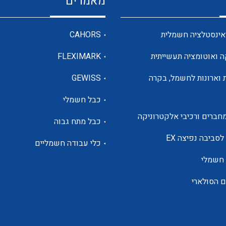
מאמרים
מדי מתח
אינסטלציה חשמלית
CAHORS
ה ואוטומציה תעשייתית
FLEXIMARK
רבי מודדים ומונים
 וארונות לחשמל, בקרה
GEWISS
כבל חשמלי
מתמרי זרם מתח תדר הספק
חברים ורכיבי אלקטרוניקה
כבל מתח גבוה
ותקשורת
לסביבה נפיצה EX
כלי עבודה חשמליים
 חשמלי
מחברים תעשייתיים – HDC
ם הסולארי