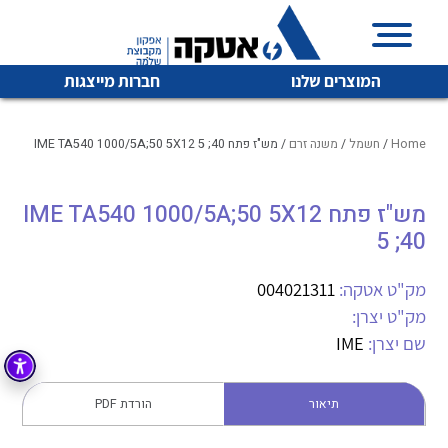
המוצרים שלנו
חברות מייצגות
Home
/
חשמל
/
משנה זרם
/ מש"ז פתח IME TA540 1000/5A;50 5X12 5 ;40
מש"ז פתח IME TA540 1000/5A;50 5X12
איכות | שרות | זמינות
לכל מוצרי היצרן
לכל מוצרי היצרן
5 ;40
אטקה בע”מ היא החברה הגדולה והמובילה בישראל בשיווק
והפצה של מוצרי
מק"ט אטקה:
004021311
מיתוג, בקרה , ואינסטלציה חשמלית ופעילה ב7 תחומים:
מק"ט יצרן:
חשמל
מיתוג ואינסטלציה חשמלית
שם יצרן:
IME
בקרה
רובוטיקה ואוטומציה תעשייתית
תיאור
הורדת PDF
לכל מוצרי היצרן
לכל מוצרי היצרן
זיווד
קופסאות וארונות לחשמל, בקרה ואלקטרוניקה