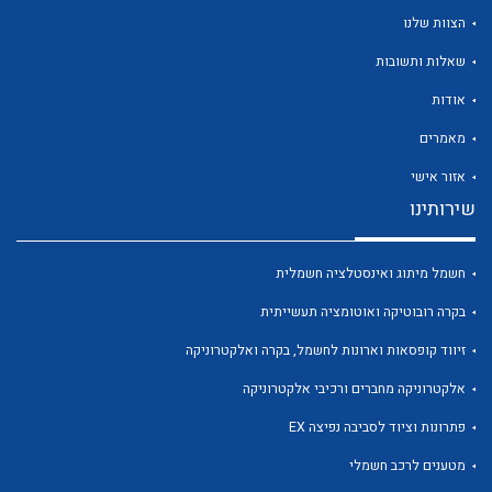
הצוות שלנו
שאלות ותשובות
אודות
לכל מוצרי היצרן
לכל מוצרי היצרן
מאמרים
אזור אישי
שירותינו
חשמל מיתוג ואינסטלציה חשמלית
בקרה רובוטיקה ואוטומציה תעשייתית
זיווד קופסאות וארונות לחשמל, בקרה ואלקטרוניקה
לכל מוצרי היצרן
לכל מוצרי היצרן
אלקטרוניקה מחברים ורכיבי אלקטרוניקה
פתרונות וציוד לסביבה נפיצה EX
מטענים לרכב חשמלי