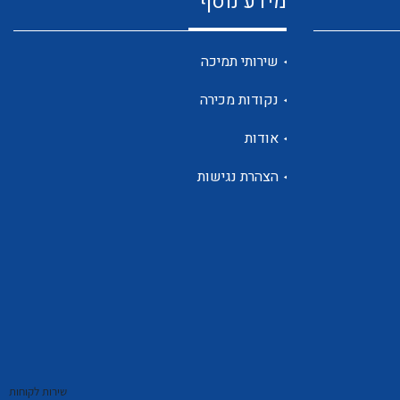
מידע נוסף
שנטים
שירותי תמיכה
נקודות מכירה
ממסרי זליגה
אודות
הצהרת נגישות
צגי מתח ,זרם,תדירות ,וכו
אביזרים ל T7
שירות לקוחות