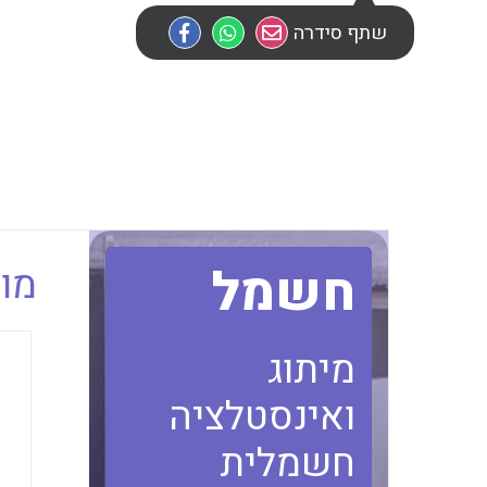
שתף סידרה
חשמל
מוב
מיתוג
ואינסטלציה
חשמלית