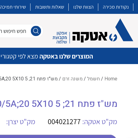
נקודות מכירה
הצוות שלנו
שאלות ותשובות
שירותי תמיכה
חפש חיפוש חו
המוצרים שלנו באטקה
מצא לפי קטגוריי
Home
/
חשמל
/
משנה זרם
/ מש"ז פתח IME TA221 250/5A;20 5X10 5 ;21
איכות | שרות | זמינות
מש"ז פתח IME TA221 250/5A;20 5X10 5 ;21
אטקה בע”מ היא החברה הגדולה והמובילה בישראל בשיווק והפצה של מוצרי
מיתוג, בקרה , ואינסטלציה חשמלית ופעילה ב7 תחומים:
מק"ט אטקה:
004021277
מק"ט יצרן:
חשמל
מיתוג ואינסטלציה חשמלית