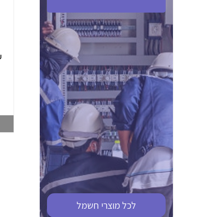
ABB S201M-C 16
ABB MS116-4,0
(2.5-4) הגנת מנוע
10KA מא"ז חד
טרמו מגנטי
קוטבי
002321366
002810095
צפייה במוצר
צפייה במוצר
לכל מוצרי
חשמל