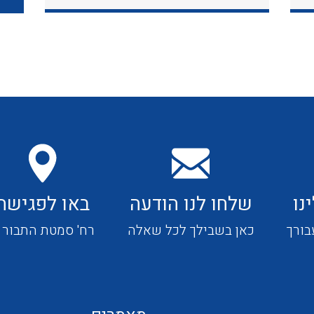
כבלי תקשורת ובקרה
כבלים גמישים
כבלים מיוחדים המיועדים
להתקנות במערכות הסולריות
נו
שלחו לנו הודעה
באו לפגישה
ציוד קוטר 22
בורך
כאן בשבילך לכל שאלה
רח' סמטת התבור 4
ציוד מודולרי