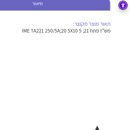
תיאור
בקרה
רובוטיקה ואוטומציה תעשייתית
זיווד
קופסאות וארונות לחשמל, בקרה ואלקטרוניקה
תאור מוצר מקוצר:
מש"ז פתח IME TA221 250/5A;20 5X10 5 ;21
אלקטרוניקה
מחברים ורכיבי אלקטרוניקה
פתרונות וציוד לסביבה נפיצה EX
מטענים לרכב חשמלי
פתרונות לתחום הסולארי