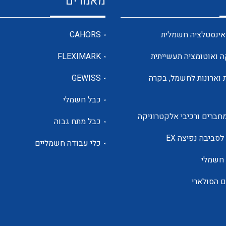
מאמרים
מדי מתח
אינסטלציה חשמלית
CAHORS
ה ואוטומציה תעשייתית
FLEXIMARK
רבי מודדים ומונים
 וארונות לחשמל, בקרה
GEWISS
כבל חשמלי
מתמרי זרם מתח תדר הספק
חברים ורכיבי אלקטרוניקה
כבל מתח גבוה
ותקשורת
לסביבה נפיצה EX
כלי עבודה חשמליים
 חשמלי
מחברים תעשייתיים – HDC
ם הסולארי