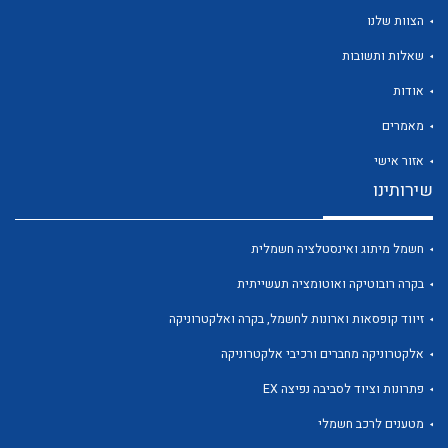
הצוות שלנו
שאלות ותשובות
אודות
לכל מוצרי היצרן
לכל מוצרי היצרן
מאמרים
אזור אישי
שירותינו
חשמל מיתוג ואינסטלציה חשמלית
בקרה רובוטיקה ואוטומציה תעשייתית
זיווד קופסאות וארונות לחשמל, בקרה ואלקטרוניקה
לכל מוצרי היצרן
לכל מוצרי היצרן
אלקטרוניקה מחברים ורכיבי אלקטרוניקה
פתרונות וציוד לסביבה נפיצה EX
מטענים לרכב חשמלי