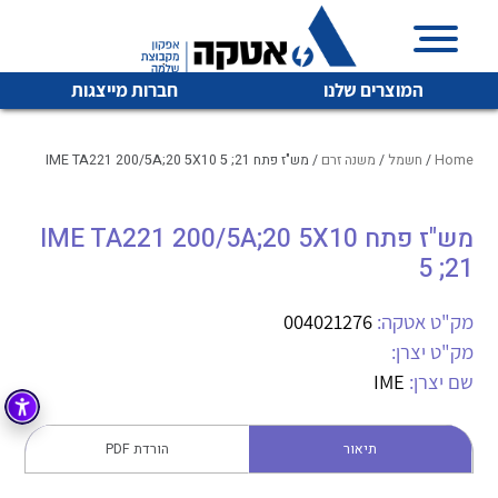
המוצרים שלנו
חברות מייצגות
Home
/
חשמל
/
משנה זרם
/ מש"ז פתח IME TA221 200/5A;20 5X10 5 ;21
מש"ז פתח IME TA221 200/5A;20 5X10
איכות | שרות | זמינות
לכל מוצרי היצרן
לכל מוצרי היצרן
5 ;21
אטקה בע”מ היא החברה הגדולה והמובילה בישראל בשיווק
והפצה של מוצרי
מק"ט אטקה:
004021276
מיתוג, בקרה , ואינסטלציה חשמלית ופעילה ב7 תחומים:
מק"ט יצרן:
חשמל
מיתוג ואינסטלציה חשמלית
שם יצרן:
IME
בקרה
רובוטיקה ואוטומציה תעשייתית
תיאור
הורדת PDF
לכל מוצרי היצרן
לכל מוצרי היצרן
זיווד
קופסאות וארונות לחשמל, בקרה ואלקטרוניקה