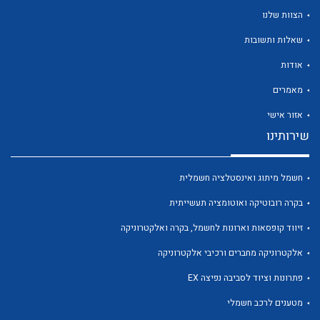
הצוות שלנו
שאלות ותשובות
אודות
לכל מוצרי היצרן
לכל מוצרי היצרן
מאמרים
אזור אישי
שירותינו
חשמל מיתוג ואינסטלציה חשמלית
בקרה רובוטיקה ואוטומציה תעשייתית
זיווד קופסאות וארונות לחשמל, בקרה ואלקטרוניקה
לכל מוצרי היצרן
לכל מוצרי היצרן
אלקטרוניקה מחברים ורכיבי אלקטרוניקה
פתרונות וציוד לסביבה נפיצה EX
מטענים לרכב חשמלי