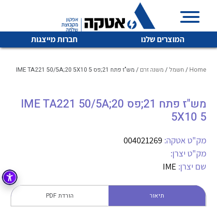
המוצרים שלנו
חברות מייצגות
Home
/
חשמל
/
משנה זרם
/ מש"ז פתח 21;פס IME TA221 50/5A;20 5X10 5
מש"ז פתח 21;פס IME TA221 50/5A;20
איכות | שרות | זמינות
לכל מוצרי היצרן
לכל מוצרי היצרן
5X10 5
אטקה בע”מ היא החברה הגדולה והמובילה בישראל בשיווק
והפצה של מוצרי
מק"ט אטקה:
004021269
מיתוג, בקרה , ואינסטלציה חשמלית ופעילה ב7 תחומים:
מק"ט יצרן:
חשמל
מיתוג ואינסטלציה חשמלית
שם יצרן:
IME
בקרה
רובוטיקה ואוטומציה תעשייתית
תיאור
הורדת PDF
לכל מוצרי היצרן
לכל מוצרי היצרן
זיווד
קופסאות וארונות לחשמל, בקרה ואלקטרוניקה