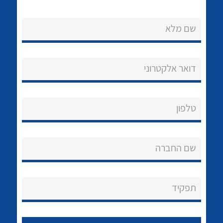
שם מלא
דואר אלקטרוני
נקודות מכירה
טלפון
הצוות שלנו
לכל מוצרי היצרן
לכל מוצרי היצרן
שאלות ותשובות
שם החברה
שירותי תמיכה
אודות
תפקיד
About Ateka Ltd.