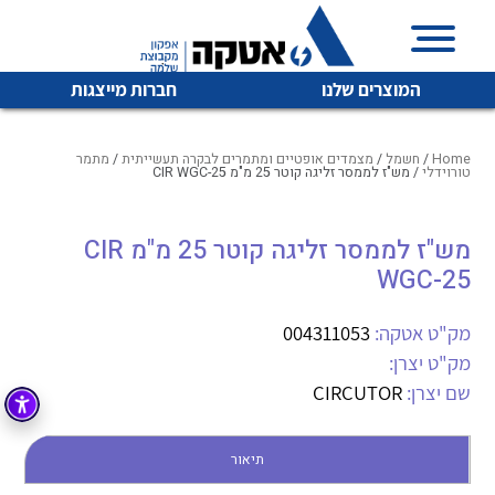
המוצרים שלנו
חברות מייצגות
Home
/
חשמל
/
מצמדים אופטיים ומתמרים לבקרה תעשייתית
/
מתמר
טורוידלי
/ מש"ז לממסר זליגה קוטר 25 מ"מ CIR WGC-25
איכות | שרות | זמינות
מש"ז לממסר זליגה קוטר 25 מ"מ CIR
לכל מוצרי היצרן
לכל מוצרי היצרן
WGC-25
אטקה בע”מ היא החברה הגדולה והמובילה בישראל בשיווק
והפצה של מוצרי
מיתוג, בקרה , ואינסטלציה חשמלית ופעילה ב7 תחומים:
מק"ט אטקה:
004311053
מק"ט יצרן:
חשמל
מיתוג ואינסטלציה חשמלית
שם יצרן:
CIRCUTOR
בקרה
רובוטיקה ואוטומציה תעשייתית
לכל מוצרי היצרן
לכל מוצרי היצרן
זיווד
תיאור
קופסאות וארונות לחשמל, בקרה ואלקטרוניקה