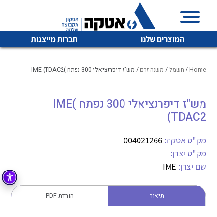
המוצרים שלנו
חברות מייצגות
Home
/
חשמל
/
משנה זרם
/ מש"ז דיפרנציאלי 300 נפתח )IME (TDAC2
מש"ז דיפרנציאלי 300 נפתח )IME
איכות | שרות | זמינות
לכל מוצרי היצרן
לכל מוצרי היצרן
(TDAC2
אטקה בע”מ היא החברה הגדולה והמובילה בישראל בשיווק
והפצה של מוצרי
מק"ט אטקה:
004021266
מיתוג, בקרה , ואינסטלציה חשמלית ופעילה ב7 תחומים:
מק"ט יצרן:
חשמל
מיתוג ואינסטלציה חשמלית
שם יצרן:
IME
בקרה
רובוטיקה ואוטומציה תעשייתית
תיאור
הורדת PDF
לכל מוצרי היצרן
לכל מוצרי היצרן
זיווד
קופסאות וארונות לחשמל, בקרה ואלקטרוניקה