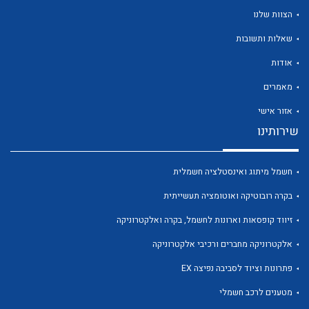
הצוות שלנו
שאלות ותשובות
אודות
לכל מוצרי היצרן
לכל מוצרי היצרן
מאמרים
אזור אישי
שירותינו
חשמל מיתוג ואינסטלציה חשמלית
בקרה רובוטיקה ואוטומציה תעשייתית
זיווד קופסאות וארונות לחשמל, בקרה ואלקטרוניקה
לכל מוצרי היצרן
לכל מוצרי היצרן
אלקטרוניקה מחברים ורכיבי אלקטרוניקה
פתרונות וציוד לסביבה נפיצה EX
מטענים לרכב חשמלי