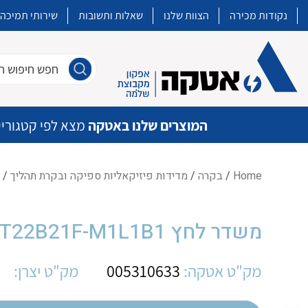
נקודות מכירה
הצוות שלנו
שאלות ותשובות
שירותי תמיכה
חפש חיפוש חו
המוצרים שלנו באטקה
מצא לפי קטגוריי
Home
/
בקרה
/
מדידות פיזיקאליות ספיקה ובקרת תהליך
/ משדר 
איכות | שרות | זמינות
משדר לחץ FOXBORO IGP20-T22B21F-M1L1B1
אטקה בע”מ היא החברה הגדולה והמובילה בישראל בשיווק והפצה של מוצרי
מיתוג, בקרה , ואינסטלציה חשמלית ופעילה ב7 תחומים:
מק"ט אטקה:
005310633
מק"ט יצרן:
חשמל
מיתוג ואינסטלציה חשמלית