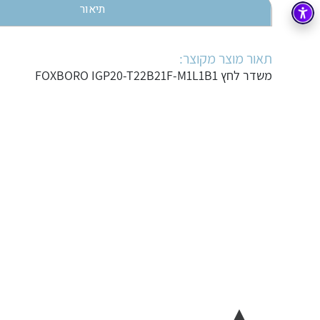
תיאור
בקרה
רובוטיקה ואוטומציה תעשייתית
זיווד
קופסאות וארונות לחשמל, בקרה ואלקטרוניקה
תאור מוצר מקוצר:
משדר לחץ FOXBORO IGP20-T22B21F-M1L1B1
אלקטרוניקה
מחברים ורכיבי אלקטרוניקה
פתרונות וציוד לסביבה נפיצה EX
מטענים לרכב חשמלי
פתרונות לתחום הסולארי