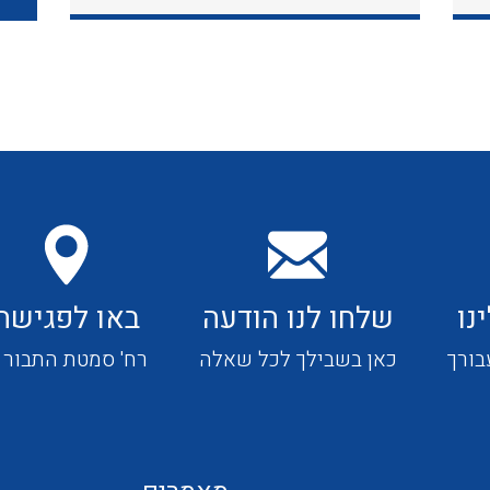
כבלי תקשורת ובקרה
כבלים גמישים
כבלים מיוחדים המיועדים
להתקנות במערכות הסולריות
נו
שלחו לנו הודעה
באו לפגישה
ציוד קוטר 22
בורך
כאן בשבילך לכל שאלה
רח' סמטת התבור 4
ציוד מודולרי