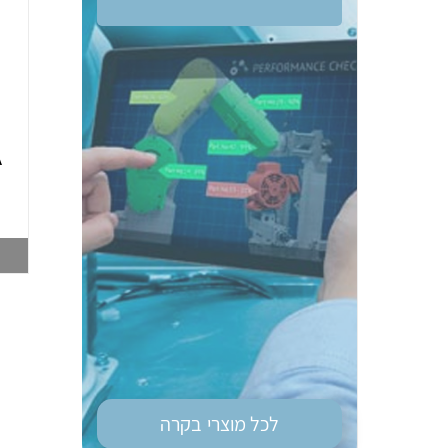
ממסר בטיחות OM
טיימר רב מיתחי גודל
G9SE-401 DC24
מאמ"ת OM H3DS-
A
ML 8MOD
003748212
003747028
צפייה במוצר
צפייה במוצר
לכל מוצרי
בקרה