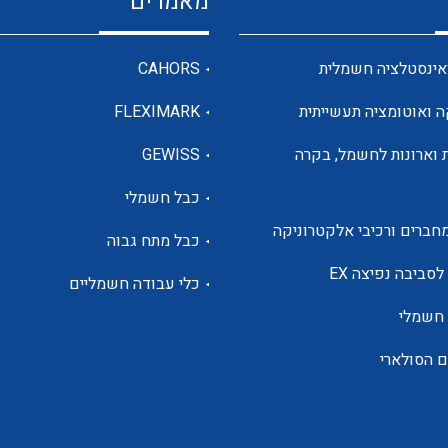
מאמרים
מדי מתח
אינסטלציה חשמלית
CAHORS
ה ואוטומציה תעשייתית
FLEXIMARK
רבי מודדים ומונים
 וארונות לחשמל, בקרה
GEWISS
כבל חשמלי
מתמרי זרם מתח תדר הספק
חברים ורכיבי אלקטרוניקה
כבל מתח גבוה
ותקשורת
לסביבה נפיצה EX
כלי עבודה חשמליים
 חשמלי
מחברים תעשייתיים – HDC
ם הסולארי