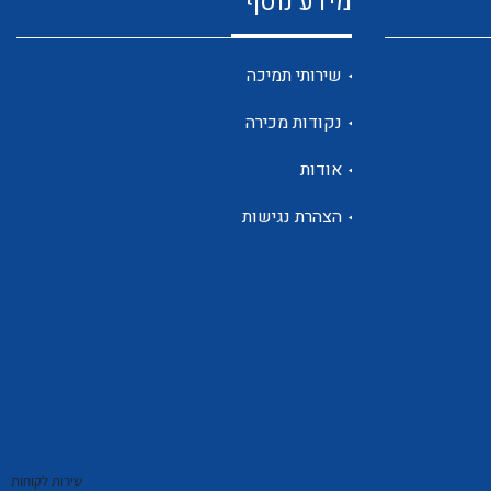
מידע נוסף
שנטים
שירותי תמיכה
נקודות מכירה
ממסרי זליגה
אודות
הצהרת נגישות
צגי מתח ,זרם,תדירות ,וכו
אביזרים ל T7
שירות לקוחות