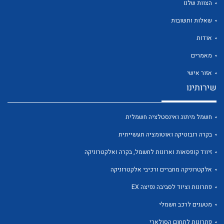
הצוות שלנו
שאלות ותשובות
אודות
מאמרים
לכל מוצרי היצרן
לכל מוצרי היצרן
אזור אישי
שירותינו
חשמל מיתוג ואינסטלציה חשמלית
בקרה רובוטיקה ואוטומציה תעשייתית
זיווד קופסאות וארונות לחשמל, בקרה ואלקטרוניקה
אלקטרוניקה מחברים ורכיבי אלקטרוניקה
לכל מוצרי היצרן
לכל מוצרי היצרן
פתרונות וציוד לסביבה נפיצה EX
מטענים לרכב חשמלי
פתרונות לתחום הסולארי