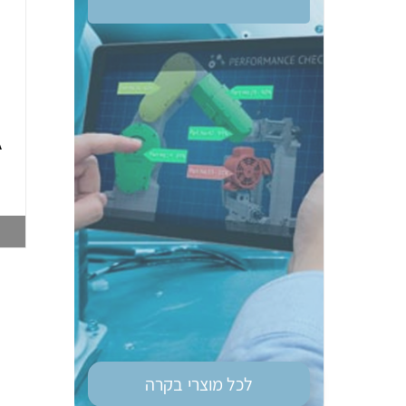
ממסר בטיחות OM
טיימר רב מיתחי גודל
G9SE-401 DC24
מאמ"ת OM H3DS-
A
ML 8MOD
003748212
003747028
צפייה במוצר
צפייה במוצר
לכל מוצרי
בקרה