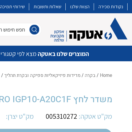
נקודות מכירה
הצוות שלנו
שאלות ותשובות
שירותי תמיכה
חפש חיפוש חו
המוצרים שלנו באטקה
מצא לפי קטגוריי
Home
/
בקרה
/
מדידות פיזיקאליות ספיקה ובקרת תהליך
/ משדר
איכות | שרות | זמינות
משדר לחץ FOXBORO IGP10-A20C1F
אטקה בע”מ היא החברה הגדולה והמובילה בישראל בשיווק והפצה של מוצרי
מיתוג, בקרה , ואינסטלציה חשמלית ופעילה ב7 תחומים:
מק"ט אטקה:
005310272
מק"ט יצרן:
חשמל
מיתוג ואינסטלציה חשמלית