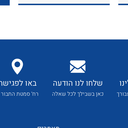
כבלי תקשורת ובקרה
כבלים גמישים
כבלים מיוחדים המיועדים
להתקנות במערכות הסולריות
נו
שלחו לנו הודעה
באו לפגישה
ציוד קוטר 22
בורך
כאן בשבילך לכל שאלה
רח' סמטת התבור 4
ציוד מודולרי