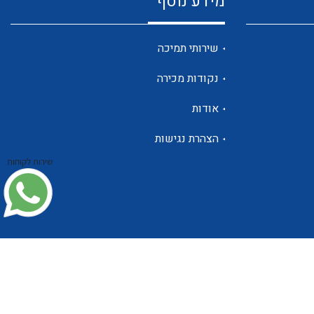
מידע נוסף
שנטים
שירותי תמיכה
נקודות מכירה
ממסרי זליגה
אודות
הצהרת נגישות
שירות לקוחות
צגי מתח ,זרם,תדירות ,וכו
אביזרים ל T7