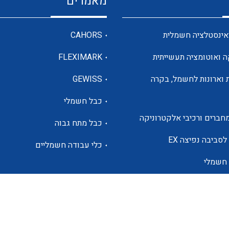
מאמרים
מדי מתח
אינסטלציה חשמלית
CAHORS
ה ואוטומציה תעשייתית
FLEXIMARK
רבי מודדים ומונים
 וארונות לחשמל, בקרה
GEWISS
כבל חשמלי
מתמרי זרם מתח תדר הספק
חברים ורכיבי אלקטרוניקה
כבל מתח גבוה
ותקשורת
לסביבה נפיצה EX
כלי עבודה חשמליים
 חשמלי
מחברים תעשייתיים – HDC
ם הסולארי