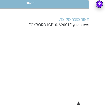
תיאור
בקרה
רובוטיקה ואוטומציה תעשייתית
זיווד
קופסאות וארונות לחשמל, בקרה ואלקטרוניקה
תאור מוצר מקוצר:
משדר לחץ FOXBORO IGP10-A20C1F
אלקטרוניקה
מחברים ורכיבי אלקטרוניקה
פתרונות וציוד לסביבה נפיצה EX
מטענים לרכב חשמלי
פתרונות לתחום הסולארי