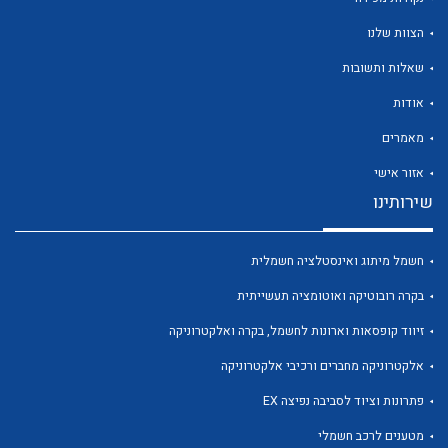
הצוות שלנו
שאלות ותשובות
אודות
לכל מוצרי היצרן
לכל מוצרי היצרן
מאמרים
אזור אישי
שירותינו
חשמל מיתוג ואינסטלציה חשמלית
בקרה רובוטיקה ואוטומציה תעשייתית
זיווד קופסאות וארונות לחשמל, בקרה ואלקטרוניקה
לכל מוצרי היצרן
לכל מוצרי היצרן
אלקטרוניקה מחברים ורכיבי אלקטרוניקה
פתרונות וציוד לסביבה נפיצה EX
מטענים לרכב חשמלי