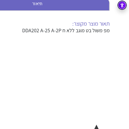
תיאור
בקרה
רובוטיקה ואוטומציה תעשייתית
זיווד
קופסאות וארונות לחשמל, בקרה ואלקטרוניקה
תאור מוצר מקוצר:
מפ משול בט מוגב ללא ח DDA202 A-25 A-2P
אלקטרוניקה
מחברים ורכיבי אלקטרוניקה
פתרונות וציוד לסביבה נפיצה EX
מטענים לרכב חשמלי
פתרונות לתחום הסולארי