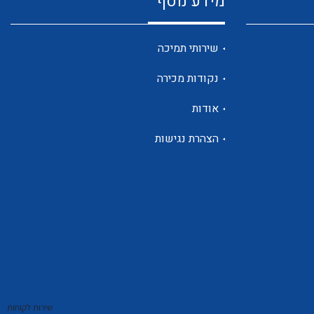
מידע נוסף
שנטים
שירותי תמיכה
נקודות מכירה
ממסרי זליגה
אודות
הצהרת נגישות
צגי מתח ,זרם,תדירות ,וכו
אביזרים ל T7
שירות לקוחות