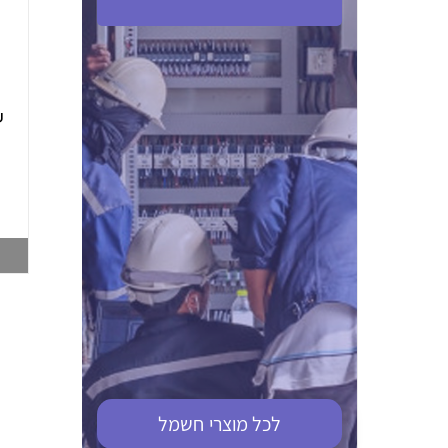
ABB S201M-C 16
ABB MS116-4,0
(2.5-4) הגנת מנוע
10KA מא"ז חד
טרמו מגנטי
קוטבי
002321366
002810095
צפייה במוצר
צפייה במוצר
לכל מוצרי
חשמל