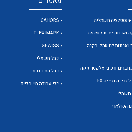
מאמרים
מדי מתח
אינסטלציה חשמלית
CAHORS
ה ואוטומציה תעשייתית
FLEXIMARK
רבי מודדים ומונים
 וארונות לחשמל, בקרה
GEWISS
כבל חשמלי
מתמרי זרם מתח תדר הספק
חברים ורכיבי אלקטרוניקה
כבל מתח גבוה
ותקשורת
לסביבה נפיצה EX
כלי עבודה חשמליים
 חשמלי
מחברים תעשייתיים – HDC
ם הסולארי