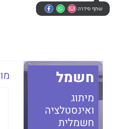
שתף סידרה
חשמל
מוב
מיתוג
ואינסטלציה
חשמלית