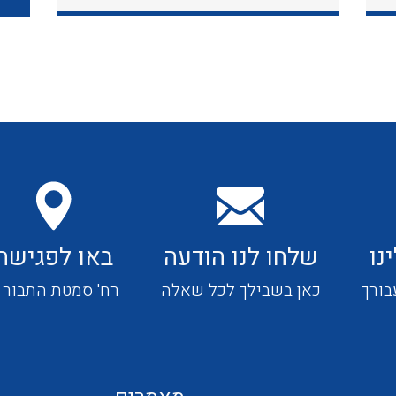
כבלי תקשורת ובקרה
כבלים גמישים
כבלים מיוחדים המיועדים
להתקנות במערכות הסולריות
נו
שלחו לנו הודעה
באו לפגישה
ציוד קוטר 22
בורך
כאן בשבילך לכל שאלה
רח' סמטת התבור 4
ציוד מודולרי