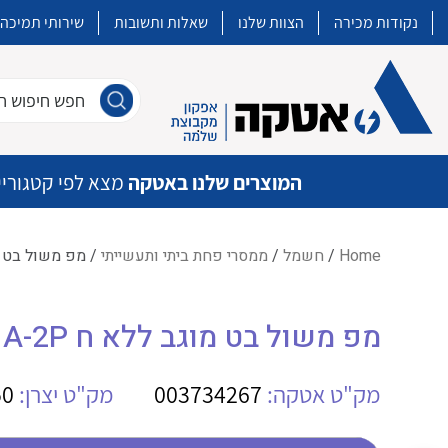
נקודות מכירה
הצוות שלנו
שאלות ותשובות
שירותי תמיכה
חפש חיפוש חו
המוצרים שלנו באטקה
מצא לפי קטגוריי
Home
/
חשמל
/
ממסרי פחת ביתי ותעשייתי
/ מפ משול בט מוגב ללא ח
איכות | שרות | זמינות
מפ משול בט מוגב ללא ח DDA202 A-25 A-2P
אטקה בע”מ היא החברה הגדולה והמובילה בישראל בשיווק והפצה של מוצרי
מיתוג, בקרה , ואינסטלציה חשמלית ופעילה ב7 תחומים:
מק"ט אטקה:
003734267
מק"ט יצרן:
50
חשמל
מיתוג ואינסטלציה חשמלית