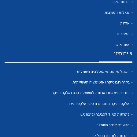
הצוות שלנו
שאלות ותשובות
אודות
מאמרים
לכל מוצרי היצרן
לכל מוצרי היצרן
אזור אישי
שירותינו
חשמל מיתוג ואינסטלציה חשמלית
בקרה רובוטיקה ואוטומציה תעשייתית
זיווד קופסאות וארונות לחשמל, בקרה ואלקטרוניקה
אלקטרוניקה מחברים ורכיבי אלקטרוניקה
לכל מוצרי היצרן
לכל מוצרי היצרן
פתרונות וציוד לסביבה נפיצה EX
מטענים לרכב חשמלי
פתרונות לתחום הסולארי