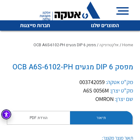
המוצרים שלנו
חברות מייצגות
Home
/
אלקטרוניקה
/ מפסק DIP 6 מגעים OCB A6S-6102-PH
מפסק DIP 6 מגעים OCB A6S-6102-PH
איכות | שרות | זמינות
לכל מוצרי היצרן
לכל מוצרי היצרן
אטקה בע”מ היא החברה הגדולה והמובילה בישראל בשיווק
מק"ט אטקה:
003742059
והפצה של מוצרי
מק"ט יצרן:
A6S 0056M
מיתוג, בקרה , ואינסטלציה חשמלית ופעילה ב7 תחומים:
שם יצרן:
OMRON
חשמל
מיתוג ואינסטלציה חשמלית
בקרה
תיאור
הורדת PDF
רובוטיקה ואוטומציה תעשייתית
לכל מוצרי היצרן
לכל מוצרי היצרן
זיווד
קופסאות וארונות לחשמל, בקרה ואלקטרוניקה
תאור מוצר מקוצר: