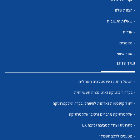
הצוות שלנו
שאלות ותשובות
אודות
לכל מוצרי היצרן
לכל מוצרי היצרן
מאמרים
אזור אישי
שירותינו
חשמל מיתוג ואינסטלציה חשמלית
בקרה רובוטיקה ואוטומציה תעשייתית
זיווד קופסאות וארונות לחשמל, בקרה ואלקטרוניקה
לכל מוצרי היצרן
לכל מוצרי היצרן
אלקטרוניקה מחברים ורכיבי אלקטרוניקה
פתרונות וציוד לסביבה נפיצה EX
מטענים לרכב חשמלי