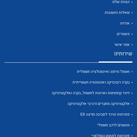
הצוות שלנו
שאלות ותשובות
אודות
מאמרים
לכל מוצרי היצרן
לכל מוצרי היצרן
אזור אישי
שירותינו
חשמל מיתוג ואינסטלציה חשמלית
בקרה רובוטיקה ואוטומציה תעשייתית
זיווד קופסאות וארונות לחשמל, בקרה ואלקטרוניקה
אלקטרוניקה מחברים ורכיבי אלקטרוניקה
לכל מוצרי היצרן
לכל מוצרי היצרן
פתרונות וציוד לסביבה נפיצה EX
מטענים לרכב חשמלי
פתרונות לתחום הסולארי