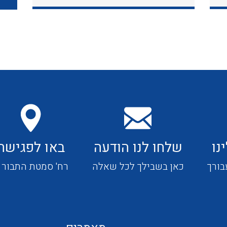
כבלי תקשורת ובקרה
כבלים גמישים
כבלים מיוחדים המיועדים
להתקנות במערכות הסולריות
נו
שלחו לנו הודעה
באו לפגישה
ציוד קוטר 22
בורך
כאן בשבילך לכל שאלה
רח' סמטת התבור 4
ציוד מודולרי