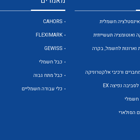
מאמרים
מדי מתח
אינסטלציה חשמלית
CAHORS
ה ואוטומציה תעשייתית
FLEXIMARK
רבי מודדים ומונים
 וארונות לחשמל, בקרה
GEWISS
כבל חשמלי
מתמרי זרם מתח תדר הספק
חברים ורכיבי אלקטרוניקה
כבל מתח גבוה
ותקשורת
לסביבה נפיצה EX
כלי עבודה חשמליים
 חשמלי
מחברים תעשייתיים – HDC
ם הסולארי