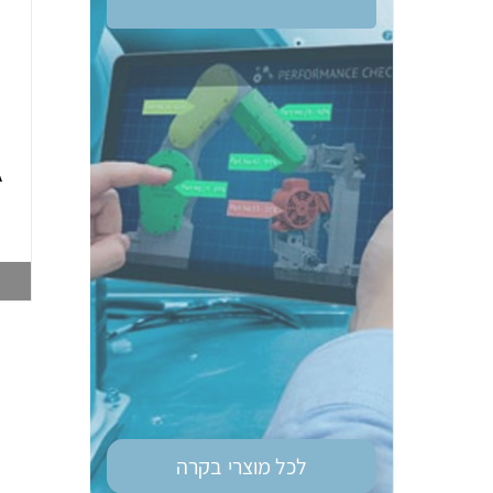
ממסר בטיחות OM
טיימר רב מיתחי גודל
G9SE-401 DC24
מאמ"ת OM H3DS-
A
ML 8MOD
003748212
003747028
צפייה במוצר
צפייה במוצר
לכל מוצרי
בקרה