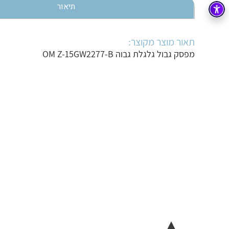
תיאור
בקרה
רובוטיקה ואוטומציה תעשייתית
זיווד
קופסאות וארונות לחשמל, בקרה ואלקטרוניקה
תאור מוצר מקוצר:
מפסק גבול גלגלת גבוה OM Z-15GW2277-B
אלקטרוניקה
מחברים ורכיבי אלקטרוניקה
פתרונות וציוד לסביבה נפיצה EX
מטענים לרכב חשמלי
פתרונות לתחום הסולארי