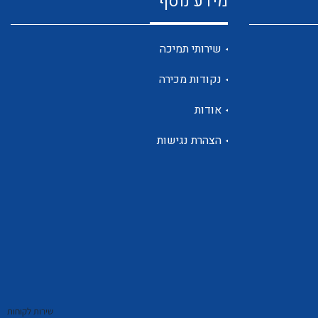
מידע נוסף
שנטים
שירותי תמיכה
נקודות מכירה
ממסרי זליגה
אודות
הצהרת נגישות
צגי מתח ,זרם,תדירות ,וכו
אביזרים ל T7
שירות לקוחות